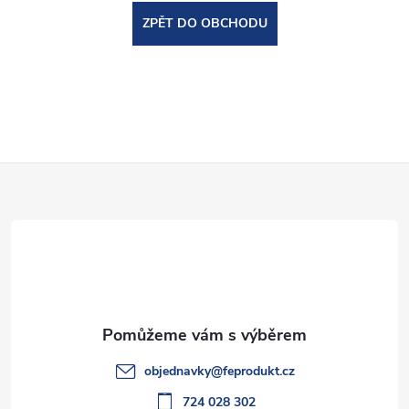
ZPĚT DO OBCHODU
Z
á
p
a
t
objednavky
@
feprodukt.cz
724 028 302