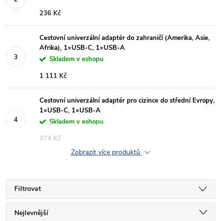
236 Kč
Cestovní univerzální adaptér do zahraničí (Amerika, Asie,
Afrika), 1×USB-C, 1×USB-A
Skladem v eshopu
1 111 Kč
Cestovní univerzální adaptér pro cizince do střední Evropy,
1×USB-C, 1×USB-A
Skladem v eshopu
474 Kč
Zobrazit více produktů
Filtrovat
Ř
Nejlevnější