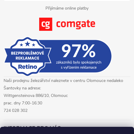
y
Přijímáme online platby
v
ý
p
i
s
u
Naši prodejnu železářství naleznete v centru Olomouce nedaleko
Šantovky na adrese:
Wittgensteinova 886/10, Olomouc
prac. dny 7:00-16:30
724 028 302
INFORMACE PRO VÁS