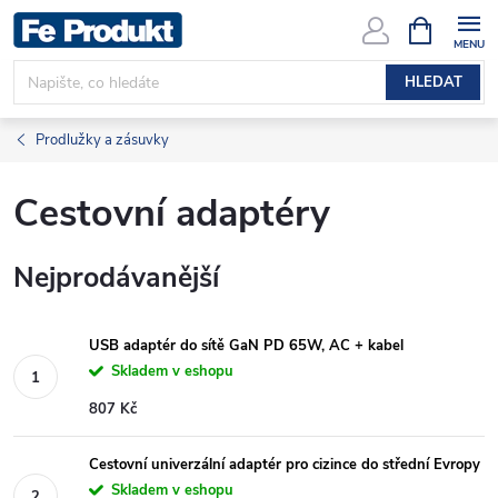
Přejít
NÁKUPNÍ
KOŠÍK
na
obsah
HLEDAT
Prodlužky a zásuvky
Cestovní adaptéry
Nejprodávanější
USB adaptér do sítě GaN PD 65W, AC + kabel
Skladem v eshopu
807 Kč
Cestovní univerzální adaptér pro cizince do střední Evropy
Skladem v eshopu