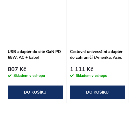
USB adaptér do sítě GaN PD
Cestovní univerzální adaptér
65W, AC + kabel
do zahraničí (Amerika, Asie,
Afrika), 1×USB-C, 1×USB-A
807 Kč
1 111 Kč
Skladem v eshopu
Skladem v eshopu
DO KOŠÍKU
DO KOŠÍKU
O