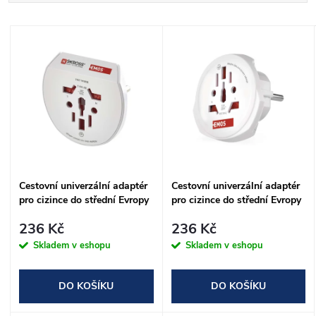
a
Nejdražší
V
Nejprodávanější
z
ý
Abecedně
e
p
n
i
í
s
Cestovní univerzální adaptér
Cestovní univerzální adaptér
p
pro cizince do střední Evropy
pro cizince do střední Evropy
p
r
236 Kč
236 Kč
r
Skladem v eshopu
Skladem v eshopu
o
o
DO KOŠÍKU
DO KOŠÍKU
d