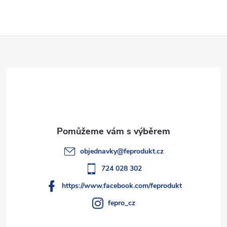
v
l
Z
á
d
á
a
p
c
a
í
t
p
objednavky
@
feprodukt.cz
r
í
724 028 302
v
https://www.facebook.com/feprodukt
k
fepro_cz