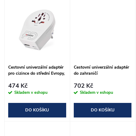
d
u
u
k
k
t
t
ů
ů
Cestovní univerzální adaptér
Cestovní univerzální adaptér
pro cizince do střední Evropy,
do zahraničí
1×USB-C, 1×USB-A
(Ame.,Asie,Afrika)
474 Kč
702 Kč
Skladem v eshopu
Skladem v eshopu
DO KOŠÍKU
DO KOŠÍKU