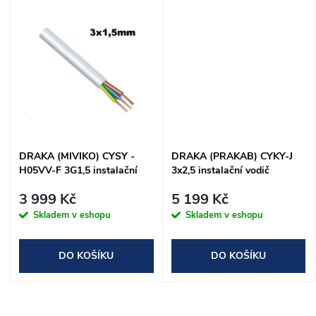
d
u
u
k
k
t
t
ů
ů
DRAKA (MIVIKO) CYSY -
DRAKA (PRAKAB) CYKY-J
H05VV-F 3G1,5 instalační
3x2,5 instalační vodič
vodič 3x1,5mm ohebný bílý
3 999 Kč
5 199 Kč
Skladem v eshopu
Skladem v eshopu
DO KOŠÍKU
DO KOŠÍKU