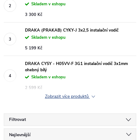
Skladem v eshopu
3 300 Kč
DRAKA (PRAKAB) CYKY-J 3x2,5 instalační vodič
Skladem v eshopu
5 199 Kč
DRAKA CYSY - H05VV-F 3G1 instalační vodič 3x1mm
ohebný bílý
Skladem v eshopu
2 599 Kč
Zobrazit více produktů
Filtrovat
Ř
Nejlevnější