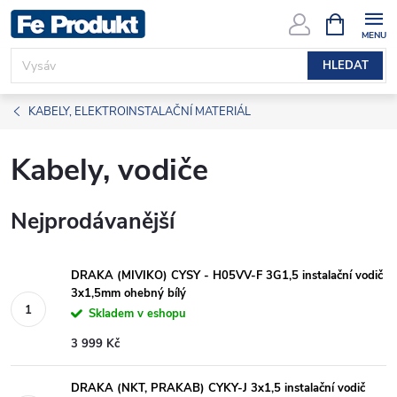
Přejít
NÁKUPNÍ
KOŠÍK
na
obsah
HLEDAT
KABELY, ELEKTROINSTALAČNÍ MATERIÁL
Kabely, vodiče
Nejprodávanější
DRAKA (MIVIKO) CYSY - H05VV-F 3G1,5 instalační vodič
3x1,5mm ohebný bílý
Skladem v eshopu
3 999 Kč
DRAKA (NKT, PRAKAB) CYKY-J 3x1,5 instalační vodič