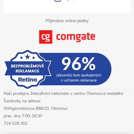
k
y
Přijímáme online platby
v
ý
p
i
s
u
Naši prodejnu železářství naleznete v centru Olomouce nedaleko
Šantovky na adrese:
Wittgensteinova 886/10, Olomouc
prac. dny 7:00-16:30
724 028 302