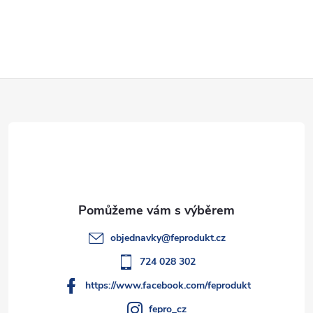
O
v
l
Z
á
d
á
a
p
c
a
í
t
p
objednavky
@
feprodukt.cz
r
í
724 028 302
v
https://www.facebook.com/feprodukt
fepro_cz