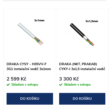
a
Nejdražší
V
Nejprodávanější
z
ý
Abecedně
e
p
n
i
í
s
DRAKA CYSY - H05VV-F
DRAKA (NKT, PRAKAB)
p
3G1 instalační vodič 3x1mm
CYKY-J 3x1,5 instalační vodič
p
ohebný bílý
r
2 599 Kč
3 300 Kč
r
Skladem v eshopu
Skladem v eshopu
o
o
DO KOŠÍKU
DO KOŠÍKU
d