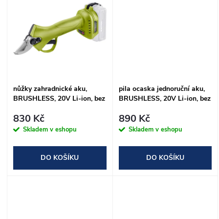
u
k
k
t
t
ů
ů
nůžky zahradnické aku,
pila ocaska jednoruční aku,
BRUSHLESS, 20V Li-ion, bez
BRUSHLESS, 20V Li-ion, bez
baterie a nabíječky
baterie a nabíječky
830 Kč
890 Kč
Skladem v eshopu
Skladem v eshopu
DO KOŠÍKU
DO KOŠÍKU