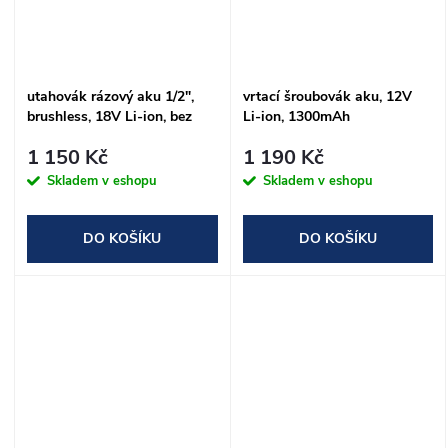
utahovák rázový aku 1/2",
vrtací šroubovák aku, 12V
brushless, 18V Li-ion, bez
Li-ion, 1300mAh
baterií a nabíječky
1 150 Kč
1 190 Kč
Skladem v eshopu
Skladem v eshopu
DO KOŠÍKU
DO KOŠÍKU