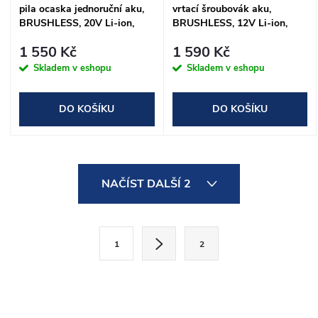
pila ocaska jednoruční aku,
vrtací šroubovák aku,
BRUSHLESS, 20V Li-ion,
BRUSHLESS, 12V Li-ion,
2Ah
2Ah
1 550 Kč
1 590 Kč
Skladem v eshopu
Skladem v eshopu
DO KOŠÍKU
DO KOŠÍKU
O
NAČÍST DALŠÍ 2
v
l
S
1
2
t
á
r
d
á
n