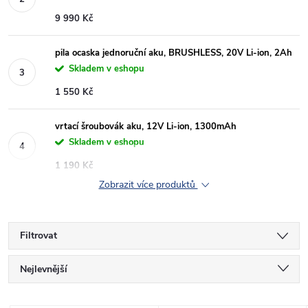
9 990 Kč
pila ocaska jednoruční aku, BRUSHLESS, 20V Li-ion, 2Ah
Skladem v eshopu
1 550 Kč
vrtací šroubovák aku, 12V Li-ion, 1300mAh
Skladem v eshopu
1 190 Kč
Zobrazit více produktů
Filtrovat
Ř
Nejlevnější
a
Nejdražší