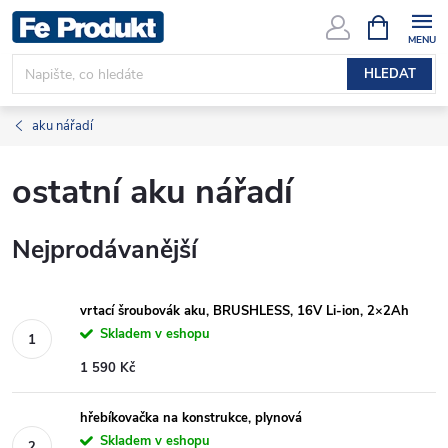
Přejít
NÁKUPNÍ
KOŠÍK
na
obsah
HLEDAT
aku nářadí
ostatní aku nářadí
Nejprodávanější
vrtací šroubovák aku, BRUSHLESS, 16V Li-ion, 2×2Ah
Skladem v eshopu
1 590 Kč
hřebíkovačka na konstrukce, plynová
Skladem v eshopu