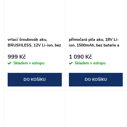
vrtací šroubovák aku,
přímočará pila aku, 18V Li-
BRUSHLESS, 12V Li-ion, bez
ion, 1500mAh, bez baterie a
baterie a nabíječky
nabíječky
999 Kč
1 090 Kč
Skladem v eshopu
Skladem v eshopu
DO KOŠÍKU
DO KOŠÍKU