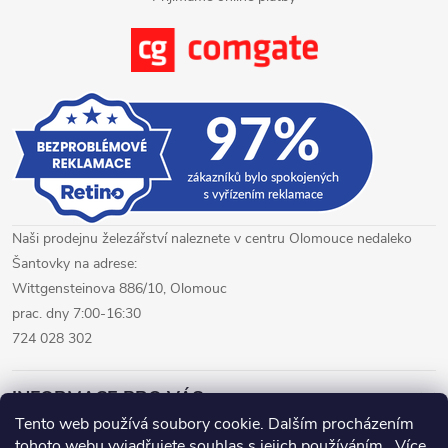
s
u
Naši prodejnu železářství naleznete v centru Olomouce nedaleko
Šantovky na adrese:
Wittgensteinova 886/10, Olomouc
prac. dny 7:00-16:30
724 028 302
INFORMACE PRO VÁS
Tento web používá soubory cookie. Dalším procházením
tohoto webu vyjadřujete souhlas s jejich používáním.. Více