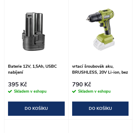
V
Nejprodávanější
z
ý
Abecedně
e
p
n
i
í
s
Baterie 12V, 1,5Ah, USBC
vrtací šroubovák aku,
p
nabíjení
BRUSHLESS, 20V Li-ion, bez
p
baterie a nabíječky
r
395 Kč
790 Kč
r
Skladem v eshopu
Skladem v eshopu
o
o
DO KOŠÍKU
DO KOŠÍKU
d
d
u