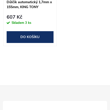
s
Důlčík automatický 1,7mm x
p
155mm, KING TONY
p
r
607 Kč
r
Skladem
3 ks
o
o
DO KOŠÍKU
d
d
u
O
u
k
v
k
t
l
t
Z
á
ů
ů
d
á
a