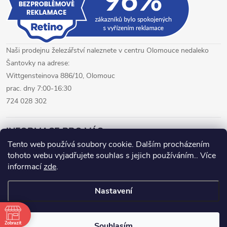
s
u
Naši prodejnu železářství naleznete v centru Olomouce nedaleko
Šantovky na adrese:
Wittgensteinova 886/10, Olomouc
prac. dny 7:00-16:30
724 028 302
INFORMACE PRO VÁS
Tento web používá soubory cookie. Dalším procházením
tohoto webu vyjadřujete souhlas s jejich používáním.. Více
železářství Olomouc
CNC pálení plechů Olomouc
informací
zde
.
hutní materiál Olomouc
Nastavení
Copyright 2026
www.fepro.cz
. Všechna práva vyhrazena.
Zobrazit
Souhlasím