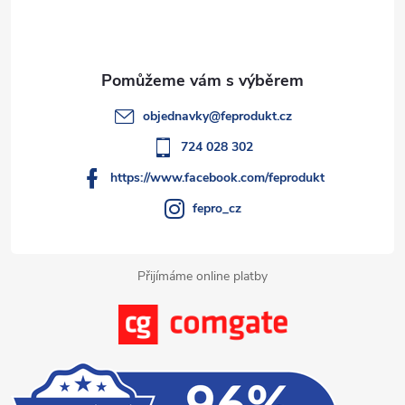
p
c
a
í
t
p
objednavky
@
feprodukt.cz
r
í
724 028 302
v
https://www.facebook.com/feprodukt
k
fepro_cz
y
Přijímáme online platby
v
ý
p
i