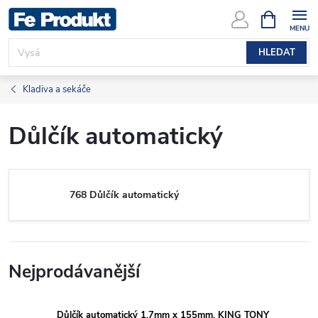
Přejít
NÁKUPNÍ
KOŠÍK
na
obsah
HLEDAT
Kladiva a sekáče
Důlčík automatický
768 Důlčík automatický
Nejprodávanější
Důlčík automatický 1,7mm x 155mm, KING TONY