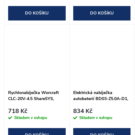
DO KOŠÍKU
DO KOŠÍKU
Rychlonabíječka Worcraft
Elektrická nabíječka
CLC-20V-4.5 ShareSYS,
autobaterií BD03-Z5.0A-D1,
S20Li
85W, 5A, 6V/12V, IP65, LED
718 Kč
834 Kč
Skladem v eshopu
Skladem v eshopu