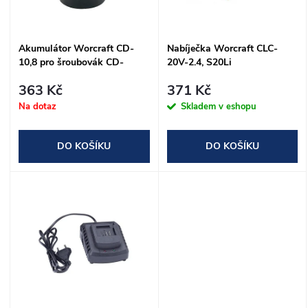
i
í
s
Akumulátor Worcraft CD-
Nabíječka Worcraft CLC-
p
10,8 pro šroubovák CD-
20V-2.4, S20Li
p
10,8Li, 1,3Ah
r
363 Kč
371 Kč
r
Na dotaz
Skladem v eshopu
o
o
DO KOŠÍKU
DO KOŠÍKU
d
d
u
u
k
k
t
t
ů