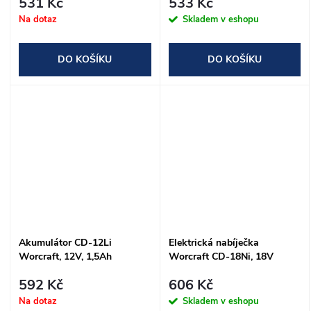
531 Kč
533 Kč
/SL1130523X/
Na dotaz
Skladem v eshopu
DO KOŠÍKU
DO KOŠÍKU
Akumulátor CD-12Li
Elektrická nabíječka
Worcraft, 12V, 1,5Ah
Worcraft CD-18Ni, 18V
592 Kč
606 Kč
Na dotaz
Skladem v eshopu