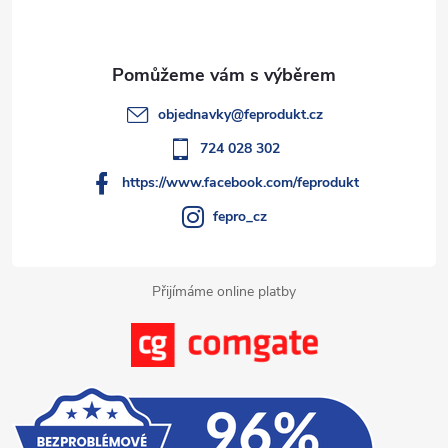
p
r
í
v
a
k
t
objednavky
@
feprodukt.cz
y
í
724 028 302
v
https://www.facebook.com/feprodukt
ý
fepro_cz
p
i
Přijímáme online platby
s
u