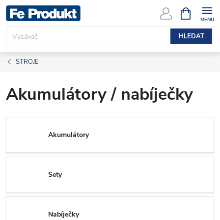
Přejít
NÁKUPNÍ
KOŠÍK
na
obsah
HLEDAT
STROJE
Akumulátory / nabíječky
Akumulátory
Sety
Nabíječky