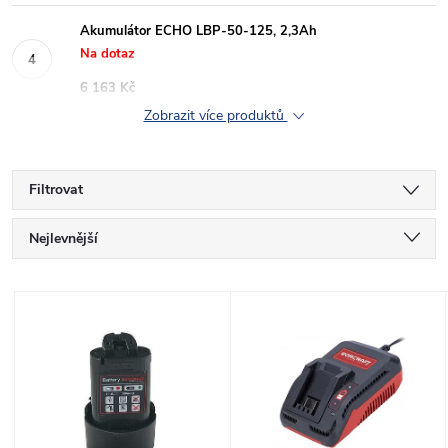
Akumulátor ECHO LBP-50-125, 2,3Ah
Na dotaz
6 163 Kč
Zobrazit více produktů
Filtrovat
Ř
Nejlevnější
a
Nejdražší
V
Nejprodávanější
z
ý
Abecedně
e
p
n