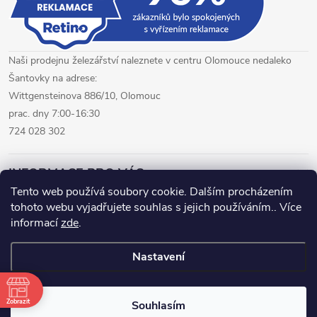
Naši prodejnu železářství naleznete v centru Olomouce nedaleko
Šantovky na adrese:
Wittgensteinova 886/10, Olomouc
prac. dny 7:00-16:30
724 028 302
INFORMACE PRO VÁS
Tento web používá soubory cookie. Dalším procházením
tohoto webu vyjadřujete souhlas s jejich používáním.. Více
železářství Olomouc
CNC pálení plechů Olomouc
informací
zde
.
hutní materiál Olomouc
Nastavení
Copyright 2026
www.fepro.cz
. Všechna práva vyhrazena.
Zobrazit
Souhlasím
Vytvořil Shoptet Premium