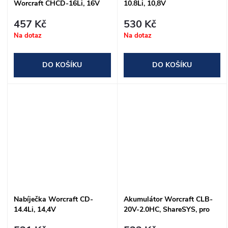
Worcraft CHCD-16Li, 16V
10.8Li, 10,8V
457 Kč
530 Kč
Na dotaz
Na dotaz
DO KOŠÍKU
DO KOŠÍKU
Nabíječka Worcraft CD-
Akumulátor Worcraft CLB-
14.4Li, 14,4V
20V-2.0HC, ShareSYS, pro
stroje S20Li, 20V, 2Ah