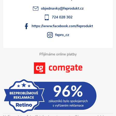
k
t
objednavky
@
feprodukt.cz
y
í
724 028 302
v
https://www.facebook.com/feprodukt
ý
fepro_cz
p
i
Přijímáme online platby
s
u