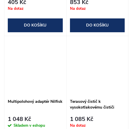
405 Kč
853 Kč
Na dotaz
Na dotaz
DO KOŠÍKU
DO KOŠÍKU
Multipolohový adaptér Nilfisk
Terasový čistič k
vysokotlakovému čističi
Worcraft HC21-110S
1 048 Kč
1 085 Kč
Skladem v eshopu
Na dotaz