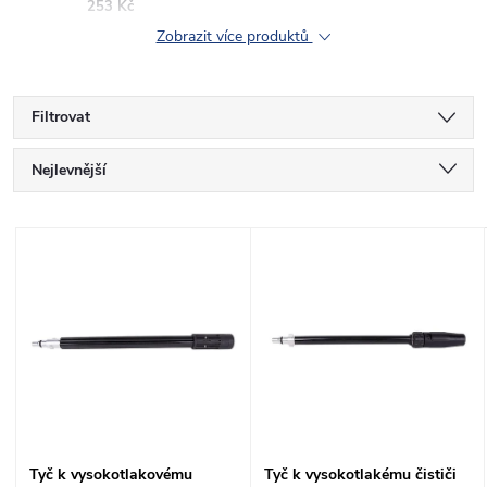
253 Kč
Zobrazit více produktů
Filtrovat
Ř
Nejlevnější
a
Nejdražší
V
Nejprodávanější
z
ý
Abecedně
e
p
n
i
í
s
Tyč k vysokotlakovému
Tyč k vysokotlakému čističi