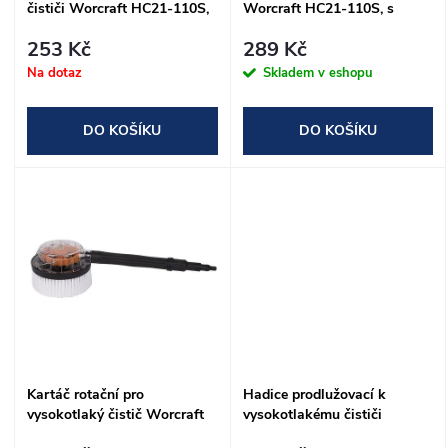
p
čističi Worcraft HC21-110S,
Worcraft HC21-110S, s
p
střední díl
tryskou
r
253 Kč
289 Kč
r
Na dotaz
Skladem v eshopu
o
o
DO KOŠÍKU
DO KOŠÍKU
d
d
u
u
k
k
t
t
ů
ů
Kartáč rotační pro
Hadice prodlužovací k
vysokotlaký čistič Worcraft
vysokotlakému čističi
HC21-110S
Worcraft HC21-110S, 8m