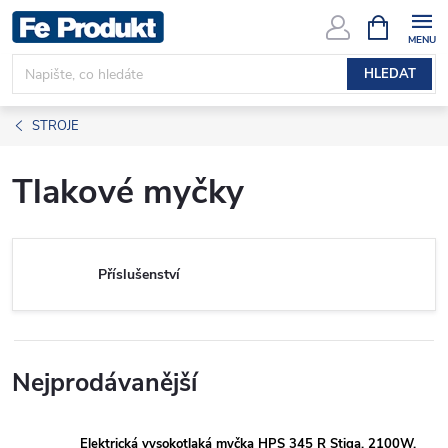
Přejít
NÁKUPNÍ
KOŠÍK
na
obsah
HLEDAT
STROJE
Tlakové myčky
Příslušenství
Nejprodávanější
Elektrická vysokotlaká myčka HPS 345 R Stiga, 2100W,