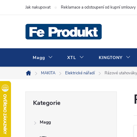
Přejít
Jak nakupovat
Reklamace a odstoupení od kupní smlouvy
na
obsah
Magg
XTL
KINGTONY
MAKITA
Elektrické nářadí
Rázové utahovák
Domů
P
Přeskočit
Kategorie
kategorie
o
Magg
s