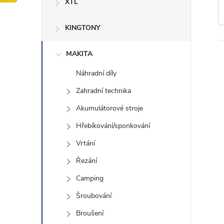
XTL
t
KINGTONY
r
a
MAKITA
Náhradní díly
n
Zahradní technika
n
Akumulátorové stroje
Hřebíkování/sponkování
í
Vrtání
p
Řezání
Camping
a
Šroubování
n
Broušení