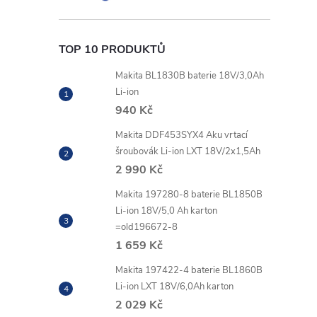
TOP 10 PRODUKTŮ
Makita BL1830B baterie 18V/3,0Ah
Li-ion
940 Kč
Makita DDF453SYX4 Aku vrtací
šroubovák Li-ion LXT 18V/2x1,5Ah
2 990 Kč
Makita 197280-8 baterie BL1850B
Li-ion 18V/5,0 Ah karton
=old196672-8
1 659 Kč
Makita 197422-4 baterie BL1860B
Li-ion LXT 18V/6,0Ah karton
2 029 Kč