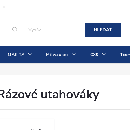
Obchodní podmínky
Podmínky ochrany osobních údajů
Dopra
HLEDAT
MAKITA
Milwaukee
CXS
Těs
y
Rázové utahováky