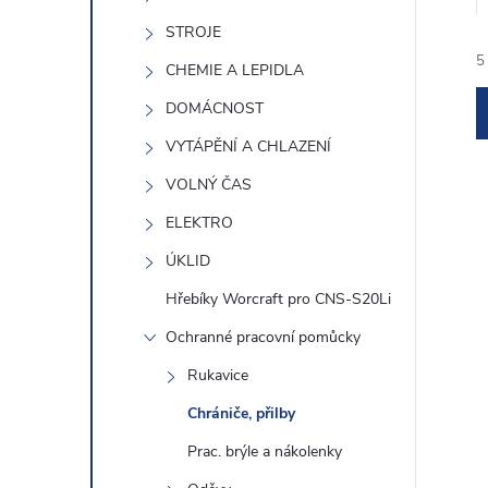
e
STROJE
5
l
CHEMIE A LEPIDLA
DOMÁCNOST
VYTÁPĚNÍ A CHLAZENÍ
VOLNÝ ČAS
ELEKTRO
í
ÚKLID
Hřebíky Worcraft pro CNS-S20Li
i
Ochranné pracovní pomůcky
Rukavice
Chrániče, přilby
Prac. brýle a nákolenky