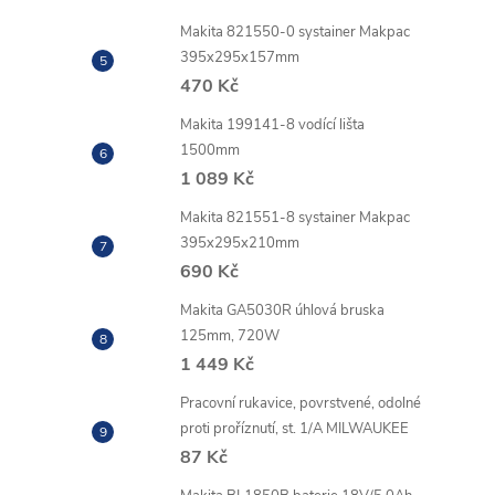
Makita 821550-0 systainer Makpac
395x295x157mm
470 Kč
Makita 199141-8 vodící lišta
1500mm
1 089 Kč
Makita 821551-8 systainer Makpac
395x295x210mm
690 Kč
Makita GA5030R úhlová bruska
125mm, 720W
1 449 Kč
Pracovní rukavice, povrstvené, odolné
proti proříznutí, st. 1/A MILWAUKEE
87 Kč