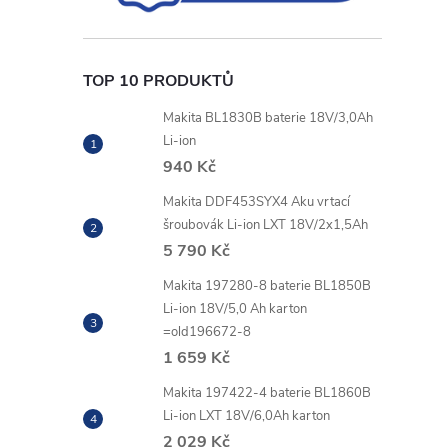
r
TOP 10 PRODUKTŮ
Makita BL1830B baterie 18V/3,0Ah
Li-ion
940 Kč
Makita DDF453SYX4 Aku vrtací
šroubovák Li-ion LXT 18V/2x1,5Ah
5 790 Kč
Makita 197280-8 baterie BL1850B
Li-ion 18V/5,0 Ah karton
i
=old196672-8
1 659 Kč
Makita 197422-4 baterie BL1860B
Li-ion LXT 18V/6,0Ah karton
2 029 Kč