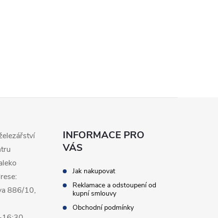
INFORMACE PRO
železářství
VÁS
ntru
aleko
Jak nakupovat
rese:
Reklamace a odstoupení od
va 886/10,
kupní smlouvy
Obchodní podmínky
0-16:30