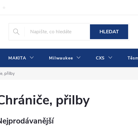
Obchodní podmínky
Podmínky ochrany osobních údajů
Dopra
HLEDAT
MAKITA
Milwaukee
CXS
Těs
e, přilby
Chrániče, přilby
Nejprodávanější