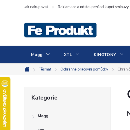
Přejít
Jak nakupovat
Reklamace a odstoupení od kupní smlouvy
na
obsah
Magg
XTL
KINGTONY
Těsmat
Ochranné pracovní pomůcky
Chránič
Domů
P
Přeskočit
Kategorie
kategorie
o
Magg
s