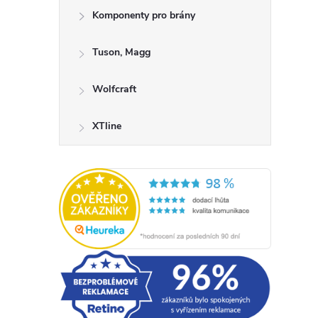
Komponenty pro brány
Tuson, Magg
Wolfcraft
XTline
l
í