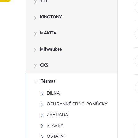
XTL
t
KINGTONY
r
a
MAKITA
n
Milwaukee
n
CXS
í
Těsmat
DÍLNA
p
OCHRANNÉ PRAC. POMŮCKY
a
ZAHRADA
n
STAVBA
OSTATNÍ