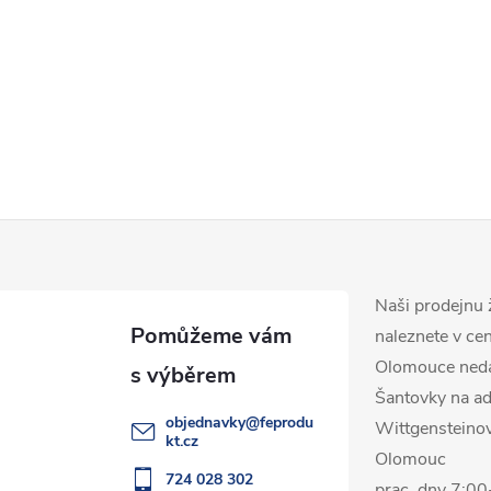
Naši prodejnu 
naleznete v ce
Olomouce ned
Šantovky na ad
objednavky
@
feprodu
Wittgensteino
kt.cz
Olomouc
724 028 302
prac. dny 7:0