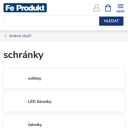
Přejít
NÁKUPNÍ
KOŠÍK
na
obsah
HLEDAT
drobné zboží
schránky
svítilny
LED žárovky
čelovky