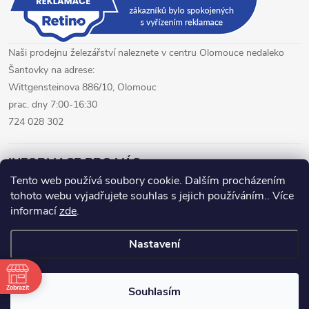
s
u
Naši prodejnu železářství naleznete v centru Olomouce nedaleko
Šantovky na adrese:
Wittgensteinova 886/10, Olomouc
prac. dny 7:00-16:30
724 028 302
INFORMACE PRO VÁS
Tento web používá soubory cookie. Dalším procházením
tohoto webu vyjadřujete souhlas s jejich používáním.. Více
železářství Olomouc
CNC pálení plechů Olomouc
informací
zde
.
hutní materiál Olomouc
Nastavení
Copyright 2026
www.fepro.cz
. Všechna práva vyhrazena.
Zobrazit
Souhlasím
Vytvořil Shoptet Premium