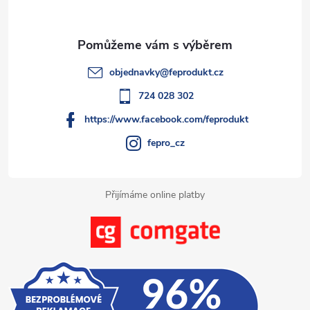
c
a
í
t
p
objednavky
@
feprodukt.cz
r
í
724 028 302
v
https://www.facebook.com/feprodukt
k
fepro_cz
y
Přijímáme online platby
v
ý
p
i