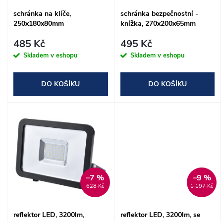
í
s
schránka na klíče,
schránka bezpečnostní -
p
250x180x80mm
knížka, 270x200x65mm
p
r
485 Kč
495 Kč
r
Skladem v eshopu
Skladem v eshopu
o
o
DO KOŠÍKU
DO KOŠÍKU
d
d
u
u
k
k
t
t
–7 %
–9 %
628 Kč
1 197 Kč
ů
ů
reflektor LED, 3200lm,
reflektor LED, 3200lm, se