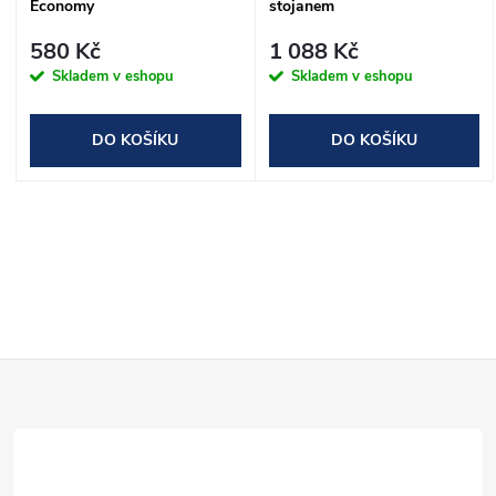
Economy
stojanem
580 Kč
1 088 Kč
Skladem v eshopu
Skladem v eshopu
DO KOŠÍKU
DO KOŠÍKU
O
v
l
Z
á
d
á
a
p