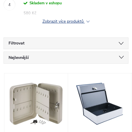
Skladem v eshopu
580 Kč
Zobrazit více produktů
Filtrovat
Ř
Nejlevnější
a
Nejdražší
V
Nejprodávanější
z
ý
Abecedně
e
p
n
i