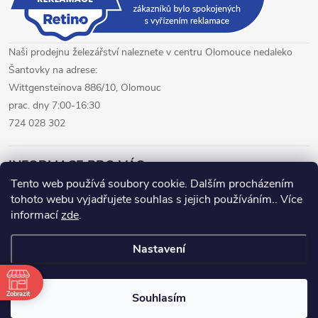
s
u
Naši prodejnu železářství naleznete v centru Olomouce nedaleko
Šantovky na adrese:
Wittgensteinova 886/10, Olomouc
prac. dny 7:00-16:30
724 028 302
INFORMACE PRO VÁS
Tento web používá soubory cookie. Dalším procházením
tohoto webu vyjadřujete souhlas s jejich používáním.. Více
železářství Olomouc
CNC pálení plechů Olomouc
informací
zde
.
hutní materiál Olomouc
Nastavení
Copyright 2026
www.fepro.cz
. Všechna práva vyhrazena.
Zobrazit
Souhlasím
Vytvořil Shoptet Premium