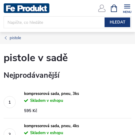
Přejít
NÁKUPNÍ
KOŠÍK
na
obsah
HLEDAT
pistole
pistole v sadě
Nejprodávanější
kompresorová sada, pneu, 3ks
Skladem v eshopu
595 Kč
kompresorová sada, pneu, 4ks
Skladem v eshopu