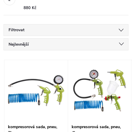
880 Kč
Filtrovat
Ř
Nejlevnější
a
Nejdražší
V
Nejprodávanější
z
ý
Abecedně
e
p
n
i
í
s
kompresorová sada, pneu,
kompresorová sada, pneu,