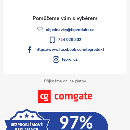
c
a
í
t
p
objednavky
@
feprodukt.cz
r
í
724 028 302
v
https://www.facebook.com/feprodukt
k
fepro_cz
y
Přijímáme online platby
v
ý
p
i