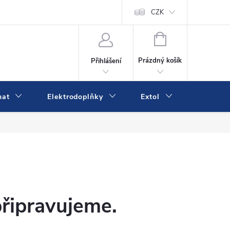
va a platba
Online platby Comgate
Kontakty
CZK
Kamenná prodejn
NÁKUPNÍ
KOŠÍK
Prázdný košík
Přihlášení
mat
Elektrodoplňky
Extol
IVK
připravujeme.