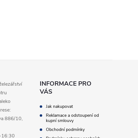
INFORMACE PRO
železářství
VÁS
ntru
aleko
Jak nakupovat
rese:
Reklamace a odstoupení od
va 886/10,
kupní smlouvy
Obchodní podmínky
0-16:30