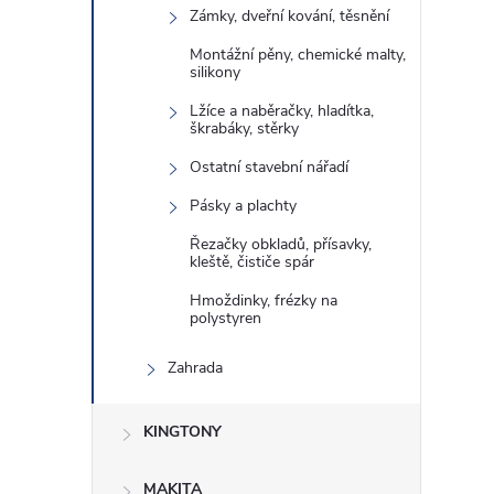
e
Zámky, dveřní kování, těsnění
Montážní pěny, chemické malty,
l
silikony
Lžíce a naběračky, hladítka,
škrabáky, stěrky
Ostatní stavební nářadí
Pásky a plachty
Řezačky obkladů, přísavky,
kleště, čističe spár
Hmoždinky, frézky na
polystyren
Zahrada
KINGTONY
MAKITA