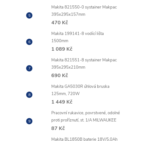
Makita 821550-0 systainer Makpac
395x295x157mm
470 Kč
Makita 199141-8 vodící lišta
1500mm
1 089 Kč
Makita 821551-8 systainer Makpac
395x295x210mm
690 Kč
Makita GA5030R úhlová bruska
125mm, 720W
1 449 Kč
Pracovní rukavice, povrstvené, odolné
proti proříznutí, st. 1/A MILWAUKEE
87 Kč
Makita BL1850B baterie 18V/5,0Ah