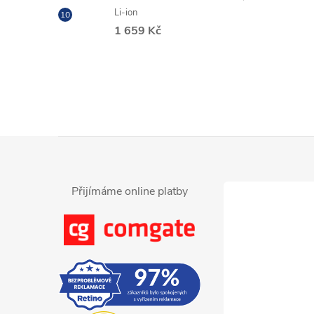
Li-ion
1 659 Kč
Z
á
Přijímáme online platby
p
a
t