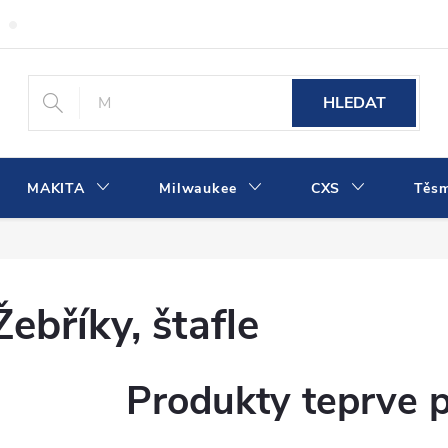
Obchodní podmínky
Podmínky ochrany osobních údajů
Dopra
HLEDAT
MAKITA
Milwaukee
CXS
Těs
Žebříky, štafle
Produkty teprve 