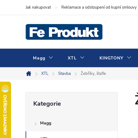
Přejít
Jak nakupovat
Reklamace a odstoupení od kupní smlouvy
na
obsah
Magg
XTL
KINGTONY
XTL
Stavba
Žebříky, štafle
Domů
P
Přeskočit
Kategorie
kategorie
o
Magg
s