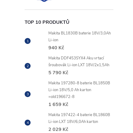
TOP 10 PRODUKTŮ
Makita BL1830B baterie 18V/3,0Ah
Li-ion
940 Kč
Makita DDF453SYX4 Aku vrtací
šroubovák Li-ion LXT 18V/2x1,5Ah
5 790 Kč
Makita 197280-8 baterie BL1850B
Li-ion 18V/5,0 Ah karton
=old196672-8
1 659 Kč
Makita 197422-4 baterie BL1860B
Li-ion LXT 18V/6,0Ah karton
2 029 Kč