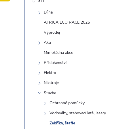
XTL
t
Dílna
r
AFRICA ECO RACE 2025
a
Výprodej
Aku
n
Mimořádná akce
n
Příslušenství
Elektro
í
Nástroje
p
Stavba
a
Ochranné pomůcky
Vodováhy, stahovací latě, lasery
n
Žebříky, štafle