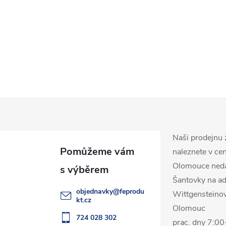
Naši prodejnu 
naleznete v ce
Olomouce ned
Šantovky na ad
objednavky
@
feprodu
Wittgensteino
kt.cz
Olomouc
724 028 302
prac. dny 7:0