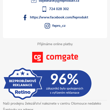
objednavky
@
feprodukt.cz
í
724 028 302
https://www.facebook.com/feprodukt
fepro_cz
Přijímáme online platby
Naši prodejnu železářství naleznete v centru Olomouce nedaleko
Šantovky na adrese: