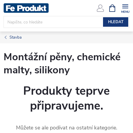
Přejít
NÁKUPNÍ
KOŠÍK
na
obsah
HLEDAT
Stavba
Montážní pěny, chemické
malty, silikony
Produkty teprve
připravujeme.
Můžete se ale podívat na ostatní kategorie.