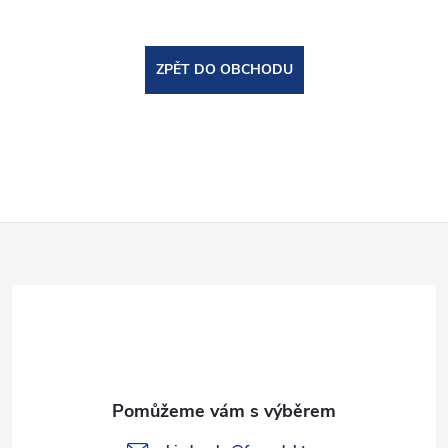
ZPĚT DO OBCHODU
Z
á
p
a
t