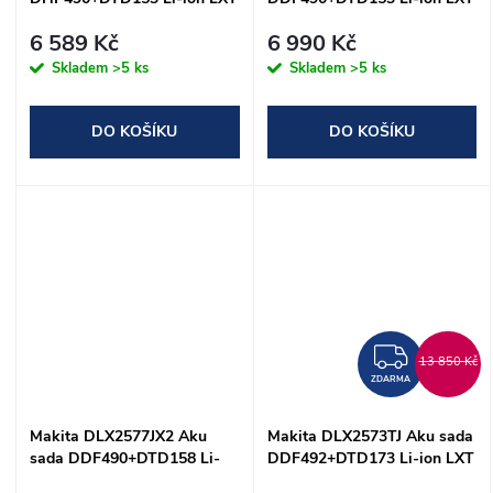
18V
18V
6 589 Kč
6 990 Kč
Skladem
>5 ks
Skladem
>5 ks
DO KOŠÍKU
DO KOŠÍKU
ZDAR
13 850 Kč
ZDARMA
Makita DLX2577JX2 Aku
Makita DLX2573TJ Aku sada
sada DDF490+DTD158 Li-
DDF492+DTD173 Li-ion LXT
ion LXT 18V
18V/5,0Ah