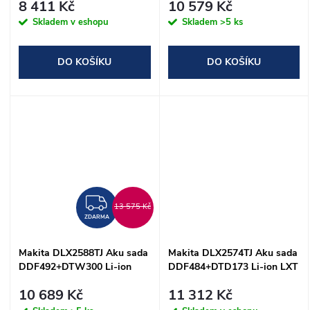
8 411 Kč
10 579 Kč
Skladem v eshopu
Skladem
>5 ks
DO KOŠÍKU
DO KOŠÍKU
ZDARMA
13 575 Kč
ZDARMA
Makita DLX2588TJ Aku sada
Makita DLX2574TJ Aku sada
DDF492+DTW300 Li-ion
DDF484+DTD173 Li-ion LXT
LXT 18V/5,0Ah
18V/5,0Ah
10 689 Kč
11 312 Kč