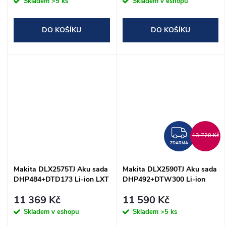
Skladem
>5 ks
Skladem v eshopu
DO KOŠÍKU
DO KOŠÍKU
ZDAR
13 720 Kč
ZDARMA
Makita DLX2575TJ Aku sada
Makita DLX2590TJ Aku sada
DHP484+DTD173 Li-ion LXT
DHP492+DTW300 Li-ion
18V/5,0Ah
LXT 18V/5,0Ah
11 369 Kč
11 590 Kč
Skladem v eshopu
Skladem
>5 ks