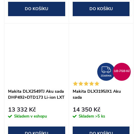
DO KOŠÍKU
DO KOŠÍKU
ZDAR
18 758 Kč
ZDARMA
Makita DLX2549TJ Aku sada
Makita DLX3195JX1 Aku
DHP492+DTD173 Li-ion LXT
sada
18V/5,0Ah
DDF484+DGA504+DHR243
13 332 Kč
14 350 Kč
Li-ion LXT 18V/5,0Ah
Skladem v eshopu
Skladem
>5 ks
DO KOŠÍKU
DO KOŠÍKU