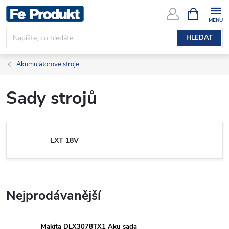
Přejít
NÁKUPNÍ
KOŠÍK
na
obsah
HLEDAT
Akumulátorové stroje
Sady strojů
LXT 18V
Nejprodávanější
Makita DLX3078TX1 Aku sada