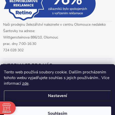
Naši prodejnu železářství naleznete v centru Olomouce nedaleko
Šantovky na adrese:
Wittgensteinova 886/10, Olomouc
prac. dny 7:00-16:30
724 028 302
INFORMACE PRO VÁS
Tento web používá soubory cookie. Dalším procházením
tohoto webu vyjadřujete souhlas s jejich používáním.. Více
železářství Olomouc
CNC pálení plechů Olomouc
informací
zde
.
hutní materiál Olomouc
Nastavení
Copyright 2026
www.fepro.cz
. Všechna práva vyhrazena.
Zobrazit
Souhlasím