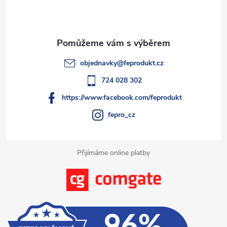
p
r
í
v
a
k
t
objednavky
@
feprodukt.cz
y
í
724 028 302
v
https://www.facebook.com/feprodukt
ý
fepro_cz
p
i
Přijímáme online platby
s
u