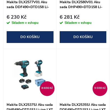
s
Makita DLX2577V01 Aku
Makita DLX2580V01 Aku
p
sada DDF490+DTD158 Li-
sada DHP490+DTD158 Li-
p
ion LXT 18V
ion LXT 18V
r
6 230 Kč
6 281 Kč
r
Skladem v eshopu
Skladem v eshopu
o
o
DO KOŠÍKU
DO KOŠÍKU
d
d
u
u
k
k
t
t
8 690 Kč
9 598 Kč
ů
ů
Makita DLX2537SJ Aku sada
Makita DLX2535SJ Aku sada
DHP490+DTD153 Li-ion LXT
DDF490+DTD153 Li-ion LXT