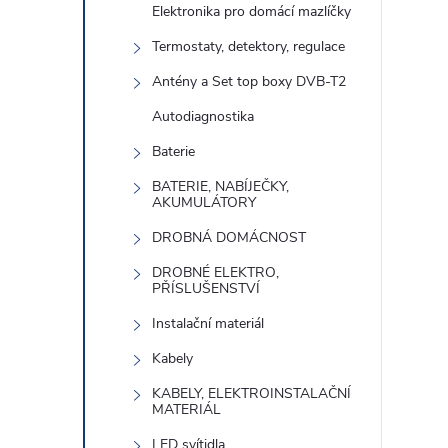
e
Elektronika pro domácí mazlíčky
í
Termostaty, detektory, regulace
l
Antény a Set top boxy DVB-T2
Autodiagnostika
i
Baterie
BATERIE, NABÍJEČKY,
AKUMULÁTORY
DROBNÁ DOMÁCNOST
DROBNÉ ELEKTRO,
PŘÍSLUŠENSTVÍ
Instalační materiál
Kabely
KABELY, ELEKTROINSTALAČNÍ
MATERIÁL
LED svítidla