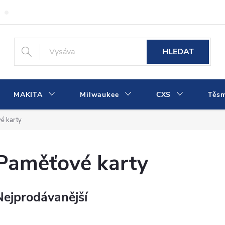
Obchodní podmínky
Podmínky ochrany osobních údajů
Dopra
HLEDAT
MAKITA
Milwaukee
CXS
Těs
é karty
Paměťové karty
Nejprodávanější