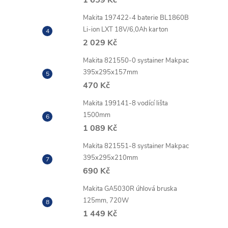
Makita 197422-4 baterie BL1860B
Li-ion LXT 18V/6,0Ah karton
2 029 Kč
Makita 821550-0 systainer Makpac
395x295x157mm
470 Kč
Makita 199141-8 vodící lišta
1500mm
1 089 Kč
Makita 821551-8 systainer Makpac
395x295x210mm
690 Kč
Makita GA5030R úhlová bruska
125mm, 720W
1 449 Kč