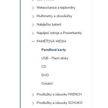
Meteostanice a teploměry
Multimetry a zkoušečky
l
Nabíječky baterií
Napájecí zdroje a Powerbanky
PAMĚŤOVÁ MÉDIA
Paměťové karty
USB - Flash disky
CD
í
DVD
Ostatní
r
Prodlužky a zásuvky FRENCH
Prodlužky a zásuvky SCHUKO