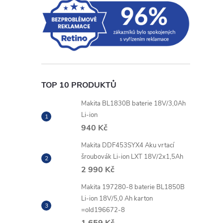
TOP 10 PRODUKTŮ
Makita BL1830B baterie 18V/3,0Ah
Li-ion
940 Kč
Makita DDF453SYX4 Aku vrtací
šroubovák Li-ion LXT 18V/2x1,5Ah
2 990 Kč
Makita 197280-8 baterie BL1850B
Li-ion 18V/5,0 Ah karton
=old196672-8
1 659 Kč