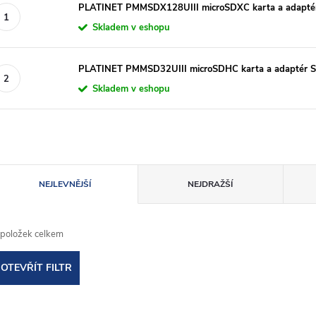
PLATINET PMMSDX128UIII microSDXC karta a adapt
Skladem v eshopu
PLATINET PMMSD32UIII microSDHC karta a adaptér 
Skladem v eshopu
Ř
NEJLEVNĚJŠÍ
NEJDRAŽŠÍ
a
položek celkem
z
OTEVŘÍT FILTR
e