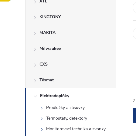
XTL
t
KINGTONY
r
a
MAKITA
n
Milwaukee
n
CXS
í
Těsmat
p
Elektrodoplňky
2
Prodlužky a zásuvky
a
Termostaty, detektory
n
Monitorovací technika a zvonky