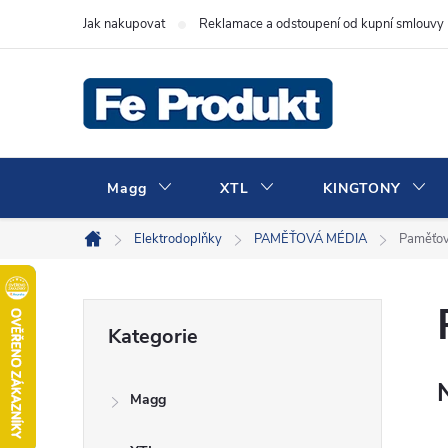
Přejít
Jak nakupovat
Reklamace a odstoupení od kupní smlouvy
na
obsah
Magg
XTL
KINGTONY
Elektrodoplňky
PAMĚŤOVÁ MÉDIA
Paměťov
Domů
P
Přeskočit
Kategorie
kategorie
o
Magg
s