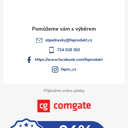
a
p
c
a
í
t
p
objednavky
@
feprodukt.cz
r
í
724 028 302
v
https://www.facebook.com/feprodukt
k
fepro_cz
y
Přijímáme online platby
v
ý
p