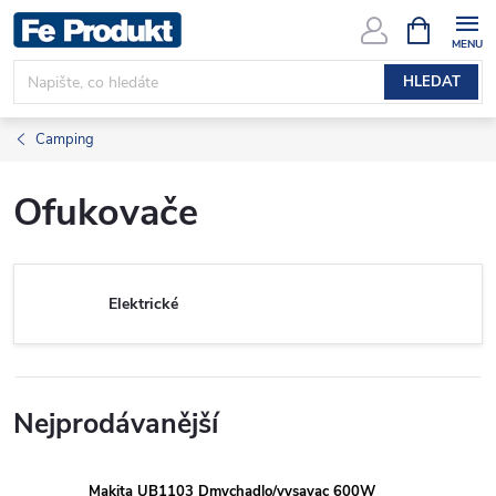
Přejít
NÁKUPNÍ
KOŠÍK
na
obsah
HLEDAT
Camping
Ofukovače
Elektrické
Nejprodávanější
Makita UB1103 Dmychadlo/vysavac 600W