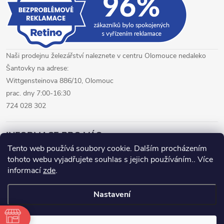
i
s
u
Naši prodejnu železářství naleznete v centru Olomouce nedaleko
Šantovky na adrese:
Wittgensteinova 886/10, Olomouc
prac. dny 7:00-16:30
724 028 302
INFORMACE PRO VÁS
Tento web používá soubory cookie. Dalším procházením
tohoto webu vyjadřujete souhlas s jejich používáním.. Více
železářství Olomouc
CNC pálení plechů Olomouc
informací
zde
.
hutní materiál Olomouc
Nastavení
Copyright 2026
www.fepro.cz
. Všechna práva vyhrazena.