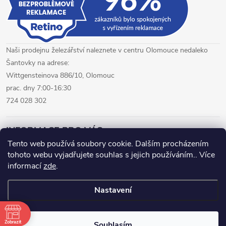
s
u
Naši prodejnu železářství naleznete v centru Olomouce nedaleko
Šantovky na adrese:
Wittgensteinova 886/10, Olomouc
prac. dny 7:00-16:30
724 028 302
INFORMACE PRO VÁS
Tento web používá soubory cookie. Dalším procházením
tohoto webu vyjadřujete souhlas s jejich používáním.. Více
železářství Olomouc
CNC pálení plechů Olomouc
informací
zde
.
hutní materiál Olomouc
Nastavení
Copyright 2026
www.fepro.cz
. Všechna práva vyhrazena.
Zobrazit
Souhlasím