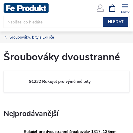
Přejít
NÁKUPNÍ
KOŠÍK
na
obsah
HLEDAT
Šroubováky, bity a L-klíče
Šroubováky dvoustranné
91232 Rukojeť pro výměnné bity
Nejprodávanější
Rukojeť pro dvoustranné šroubováky 1317, 135mm