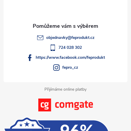
p
c
a
í
t
p
objednavky
@
feprodukt.cz
r
í
724 028 302
v
https://www.facebook.com/feprodukt
k
fepro_cz
y
Přijímáme online platby
v
ý
p
i