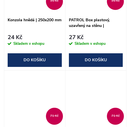
35 Kč
35 Kč
Konzola hnědá | 250x200 mm
PATROL Box plastový,
uzavřený na stěnu |
116x112x75 mm
24 Kč
27 Kč
Skladem v eshopu
Skladem v eshopu
DO KOŠÍKU
DO KOŠÍKU
71 Kč
71 Kč