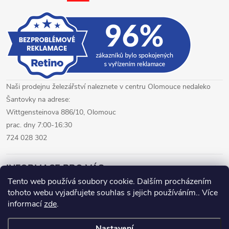
u
Naši prodejnu železářství naleznete v centru Olomouce nedaleko
Šantovky na adrese:
Wittgensteinova 886/10, Olomouc
prac. dny 7:00-16:30
724 028 302
INFORMACE PRO VÁS
Tento web používá soubory cookie. Dalším procházením
tohoto webu vyjadřujete souhlas s jejich používáním.. Více
železářství Olomouc
CNC pálení plechů Olomouc
informací
zde
.
hutní materiál Olomouc
Nastavení