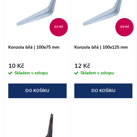
ý
e
p
n
i
11 Kč
23 Kč
í
s
Konzola bílá | 100x75 mm
Konzola bílá | 100x125 mm
p
p
r
10 Kč
12 Kč
r
Skladem v eshopu
Skladem v eshopu
o
o
DO KOŠÍKU
DO KOŠÍKU
d
d
u
u
k