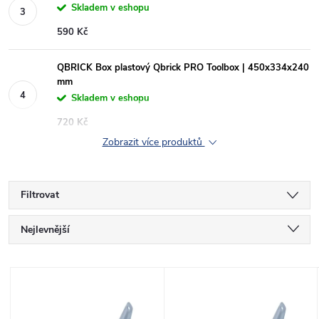
Skladem v eshopu
590 Kč
QBRICK Box plastový Qbrick PRO Toolbox | 450x334x240
mm
Skladem v eshopu
720 Kč
Zobrazit více produktů
Filtrovat
Ř
Nejlevnější
a
Nejdražší
V
Nejprodávanější
z
Abecedně