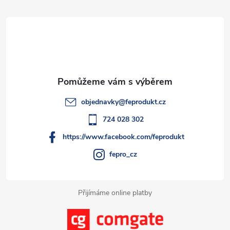
í
v
á
á
p
n
p
r
í
v
a
k
t
objednavky
@
feprodukt.cz
y
í
724 028 302
v
https://www.facebook.com/feprodukt
ý
fepro_cz
p
i
Přijímáme online platby
s