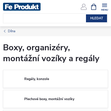
Přejít
NÁKUPNÍ
KOŠÍK
na
obsah
HLEDAT
Dílna
Boxy, organizéry,
montážní vozíky a regály
Regály, konzole
Plechové boxy, montážní vozíky