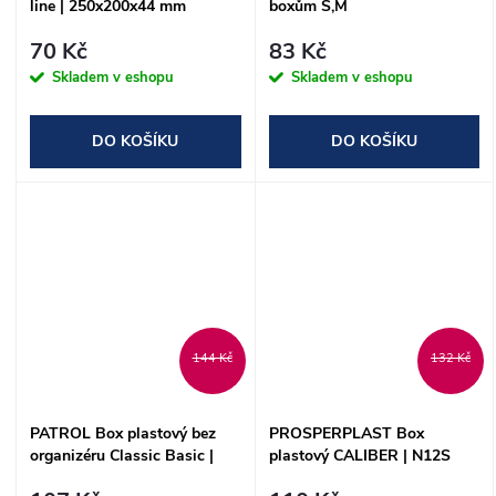
line | 250x200x44 mm
boxům S,M
70 Kč
83 Kč
Skladem v eshopu
Skladem v eshopu
DO KOŠÍKU
DO KOŠÍKU
144 Kč
132 Kč
PATROL Box plastový bez
PROSPERPLAST Box
organizéru Classic Basic |
plastový CALIBER | N12S
300x160x130 mm
300x167x150 mm