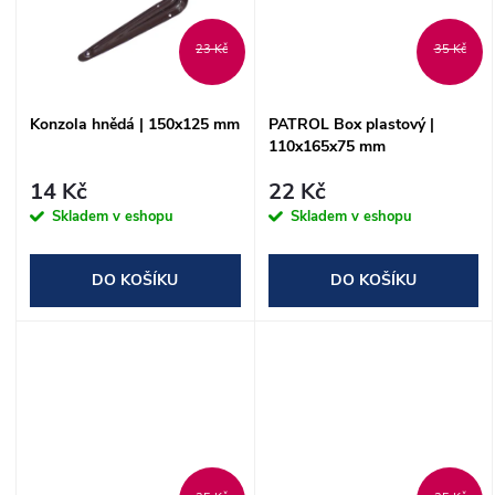
k
t
t
23 Kč
35 Kč
ů
ů
Konzola hnědá | 150x125 mm
PATROL Box plastový |
110x165x75 mm
14 Kč
22 Kč
Skladem v eshopu
Skladem v eshopu
DO KOŠÍKU
DO KOŠÍKU