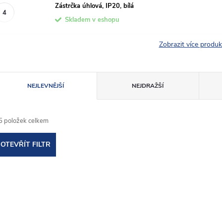
Zástrčka úhlová, IP20, bílá
Skladem v eshopu
Zobrazit více produ
Ř
NEJLEVNĚJŠÍ
NEJDRAŽŠÍ
a
5
položek celkem
z
OTEVŘÍT FILTR
e
V
n
ý