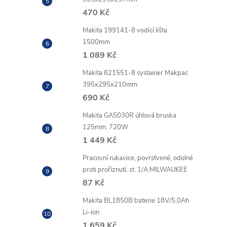
470 Kč
í
Makita 199141-8 vodící lišta
1500mm
1 089 Kč
r
Makita 821551-8 systainer Makpac
395x295x210mm
690 Kč
Makita GA5030R úhlová bruska
125mm, 720W
1 449 Kč
Pracovní rukavice, povrstvené, odolné
proti proříznutí, st. 1/A MILWAUKEE
87 Kč
Makita BL1850B baterie 18V/5,0Ah
i
Li-ion
1 659 Kč