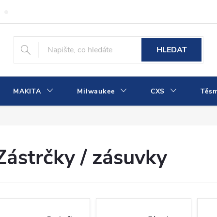
Obchodní podmínky
Podmínky ochrany osobních údajů
Dopra
HLEDAT
MAKITA
Milwaukee
CXS
Těs
Zástrčky / zásuvky