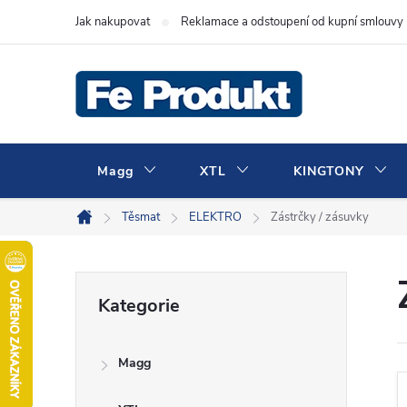
Přejít
Jak nakupovat
Reklamace a odstoupení od kupní smlouvy
na
obsah
Magg
XTL
KINGTONY
Těsmat
ELEKTRO
Zástrčky / zásuvky
Domů
P
Přeskočit
Kategorie
kategorie
o
Magg
s