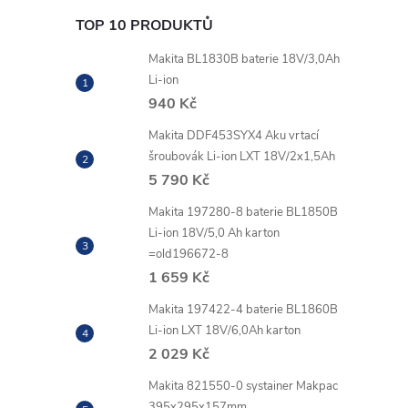
TOP 10 PRODUKTŮ
Makita BL1830B baterie 18V/3,0Ah
Li-ion
940 Kč
Makita DDF453SYX4 Aku vrtací
šroubovák Li-ion LXT 18V/2x1,5Ah
5 790 Kč
Makita 197280-8 baterie BL1850B
Li-ion 18V/5,0 Ah karton
=old196672-8
1 659 Kč
l
Makita 197422-4 baterie BL1860B
Li-ion LXT 18V/6,0Ah karton
2 029 Kč
Makita 821550-0 systainer Makpac
395x295x157mm