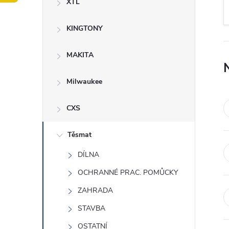
XTL
t
KINGTONY
r
a
MAKITA
n
Milwaukee
n
CXS
í
Těsmat
DÍLNA
p
OCHRANNÉ PRAC. POMŮCKY
a
ZAHRADA
n
STAVBA
OSTATNÍ