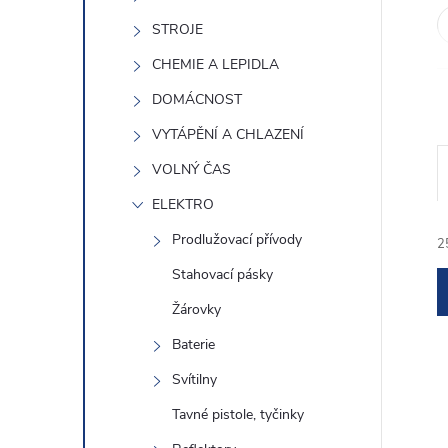
e
STROJE
l
CHEMIE A LEPIDLA
DOMÁCNOST
VYTÁPĚNÍ A CHLAZENÍ
VOLNÝ ČAS
ELEKTRO
Prodlužovací přívody
2
Stahovací pásky
Žárovky
Baterie
Svítilny
í
Tavné pistole, tyčinky