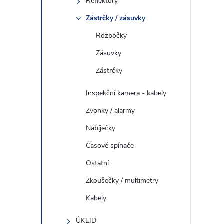
Reflektory
Zástrčky / zásuvky
i
Rozbočky
Zásuvky
Zástrčky
Inspekční kamera - kabely
Zvonky / alarmy
Nabíječky
Časové spínače
Ostatní
Zkoušečky / multimetry
Kabely
ÚKLID