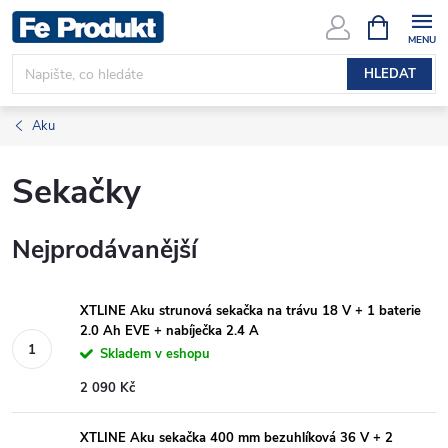
Přejít
NÁKUPNÍ
KOŠÍK
na
obsah
HLEDAT
Aku
Sekačky
Nejprodávanější
XTLINE Aku strunová sekačka na trávu 18 V + 1 baterie
2.0 Ah EVE + nabíječka 2.4 A
Skladem v eshopu
2 090 Kč
XTLINE Aku sekačka 400 mm bezuhlíková 36 V + 2