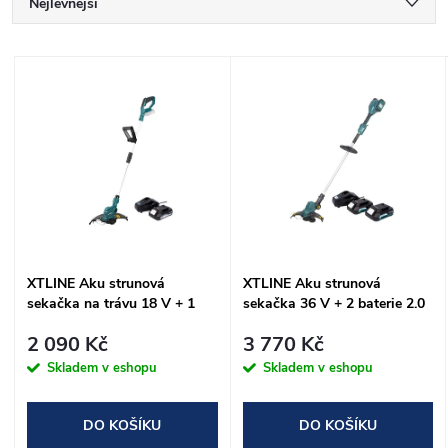
Ř
Nejlevnější
a
Nejdražší
V
Nejprodávanější
z
ý
Abecedně
e
p
n
i
í
s
XTLINE Aku strunová
XTLINE Aku strunová
p
sekačka na trávu 18 V + 1
sekačka 36 V + 2 baterie 2.0
p
baterie 2.0 Ah EVE +
Ah + nabíječka 2.4 A
r
2 090 Kč
3 770 Kč
nabíječka 2.4 A
r
Skladem v eshopu
Skladem v eshopu
o
o
DO KOŠÍKU
DO KOŠÍKU