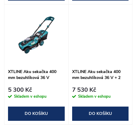
d
d
u
u
k
k
t
t
ů
ů
XTLINE Aku sekačka 400
XTLINE Aku sekačka 400
mm bezuhlíková 36 V
mm bezuhlíková 36 V + 2
baterie 4.0 Ah + nabíječka 3.0
5 300 Kč
7 530 Kč
A
Skladem v eshopu
Skladem v eshopu
DO KOŠÍKU
DO KOŠÍKU