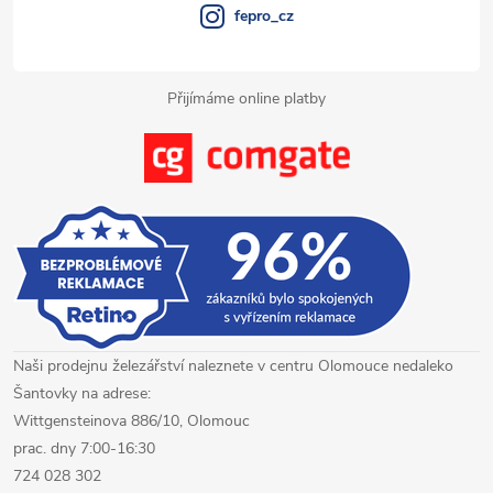
k
fepro_cz
y
Přijímáme online platby
v
ý
p
i
s
u
Naši prodejnu železářství naleznete v centru Olomouce nedaleko
Šantovky na adrese:
Wittgensteinova 886/10, Olomouc
prac. dny 7:00-16:30
724 028 302