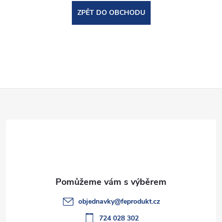
ZPĚT DO OBCHODU
Z
á
p
a
t
objednavky
@
feprodukt.cz
724 028 302