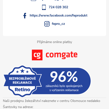
r
í
724 028 302
v
https://www.facebook.com/feprodukt
k
fepro_cz
y
Přijímáme online platby
v
ý
p
i
s
u
Naši prodejnu železářství naleznete v centru Olomouce nedaleko
Šantovky na adrese: