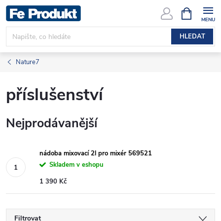
Přejít
NÁKUPNÍ
KOŠÍK
na
obsah
HLEDAT
Nature7
příslušenství
Nejprodávanější
nádoba mixovací 2l pro mixér 569521
Skladem v eshopu
1 390 Kč
Filtrovat