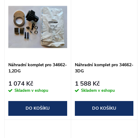
d
u
u
k
k
t
t
ů
ů
Náhradní komplet pro 34662-
Náhradní komplet pro 34662-
1,2DG
3DG
1 074 Kč
1 588 Kč
Skladem v eshopu
Skladem v eshopu
DO KOŠÍKU
DO KOŠÍKU