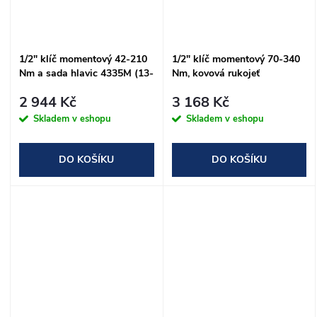
1/2" klíč momentový 42-210
1/2" klíč momentový 70-340
Nm a sada hlavic 4335M (13-
Nm, kovová rukojeť
24mm), 12 ks
2 944 Kč
3 168 Kč
Skladem v eshopu
Skladem v eshopu
DO KOŠÍKU
DO KOŠÍKU