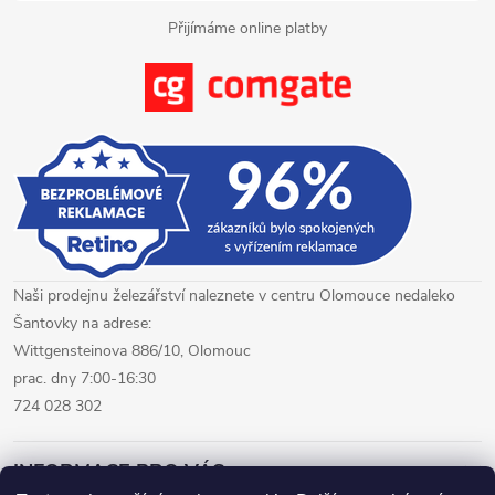
i
Přijímáme online platby
s
u
Naši prodejnu železářství naleznete v centru Olomouce nedaleko
Šantovky na adrese:
Wittgensteinova 886/10, Olomouc
prac. dny 7:00-16:30
724 028 302
INFORMACE PRO VÁS