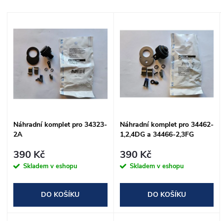
a
Nejdražší
V
Nejprodávanější
z
ý
Abecedně
e
p
n
i
í
s
Náhradní komplet pro 34323-
Náhradní komplet pro 34462-
p
2A
1,2,4DG a 34466-2,3FG
p
r
390 Kč
390 Kč
r
Skladem v eshopu
Skladem v eshopu
o
o
DO KOŠÍKU
DO KOŠÍKU
d