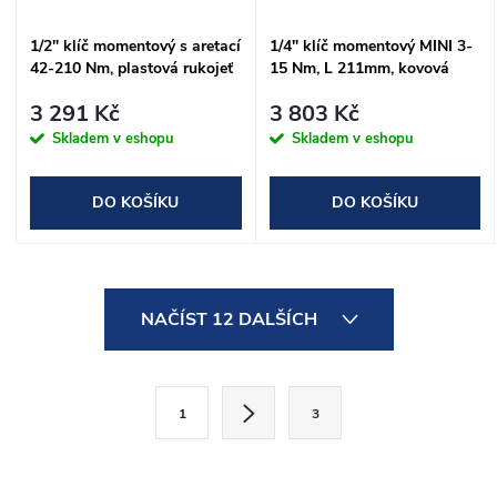
1/2" klíč momentový s aretací
1/4" klíč momentový MINI 3-
42-210 Nm, plastová rukojeť
15 Nm, L 211mm, kovová
rukojeť
3 291 Kč
3 803 Kč
Skladem v eshopu
Skladem v eshopu
DO KOŠÍKU
DO KOŠÍKU
O
NAČÍST 12 DALŠÍCH
v
l
S
1
3
t
á
r
d
á