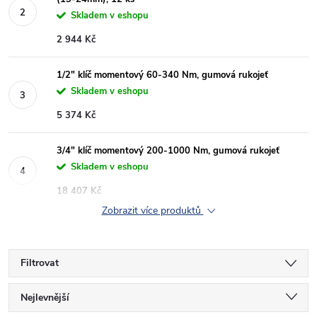
Skladem v eshopu
2 944 Kč
1/2" klíč momentový 60-340 Nm, gumová rukojeť
Skladem v eshopu
5 374 Kč
3/4" klíč momentový 200-1000 Nm, gumová rukojeť
Skladem v eshopu
18 407 Kč
Zobrazit více produktů
Filtrovat
Ř
Nejlevnější