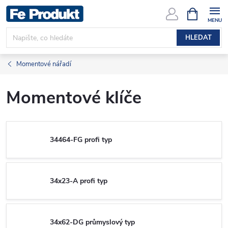
Přejít
NÁKUPNÍ
KOŠÍK
na
obsah
HLEDAT
Momentové nářadí
Momentové klíče
34464-FG profi typ
34x23-A profi typ
34x62-DG průmyslový typ