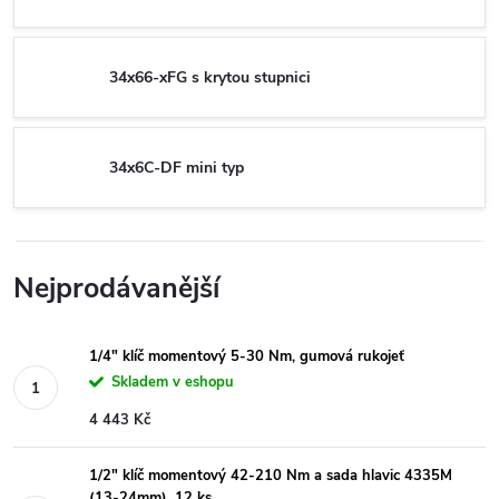
34x66-xFG s krytou stupnici
34x6C-DF mini typ
Nejprodávanější
1/4" klíč momentový 5-30 Nm, gumová rukojeť
Skladem v eshopu
4 443 Kč
1/2" klíč momentový 42-210 Nm a sada hlavic 4335M
(13-24mm), 12 ks