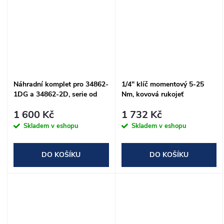
Náhradní komplet pro 34862-
1/4" klíč momentový 5-25
1DG a 34862-2D, serie od
Nm, kovová rukojeť
0805
1 600 Kč
1 732 Kč
Skladem v eshopu
Skladem v eshopu
DO KOŠÍKU
DO KOŠÍKU