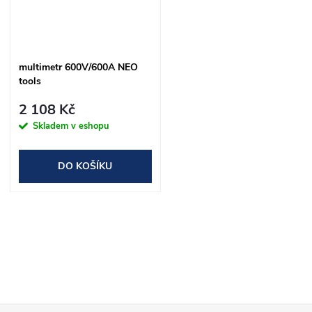
multimetr 600V/600A NEO
tools
2 108 Kč
Skladem v eshopu
DO KOŠÍKU
O
v
l