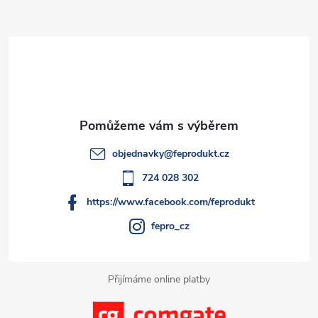
Z
á
d
á
a
p
c
a
í
t
p
objednavky
@
feprodukt.cz
r
í
724 028 302
v
https://www.facebook.com/feprodukt
k
fepro_cz
y
Přijímáme online platby
v
ý