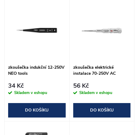
V
Nejprodávanější
z
ý
Abecedně
e
p
n
i
í
s
zkoušečka indukční 12-250V
zkoušečka elektrické
p
NEO tools
instalace 70-250V AC
p
r
34 Kč
56 Kč
r
Skladem v eshopu
Skladem v eshopu
o
o
DO KOŠÍKU
DO KOŠÍKU
d
d
u