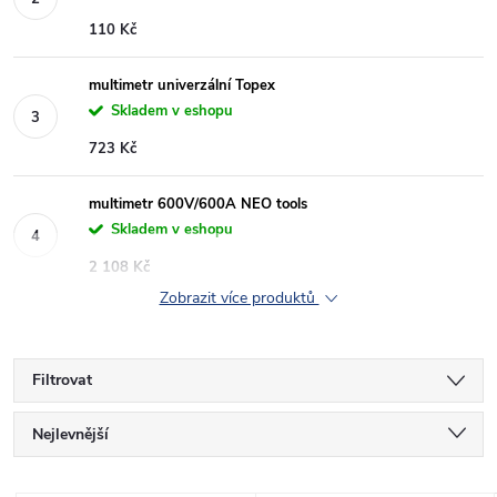
110 Kč
multimetr univerzální Topex
Skladem v eshopu
723 Kč
multimetr 600V/600A NEO tools
Skladem v eshopu
2 108 Kč
Zobrazit více produktů
Filtrovat
Ř
Nejlevnější
a
Nejdražší