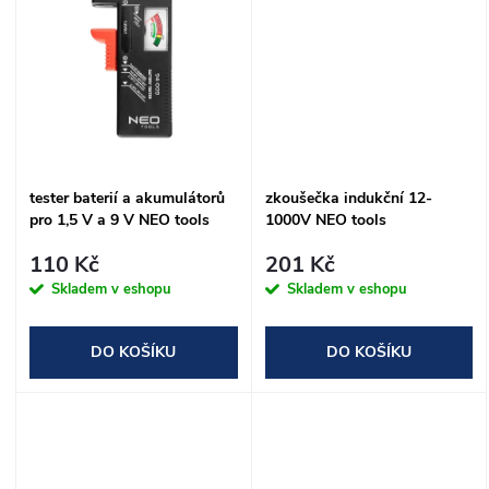
u
k
k
t
t
ů
ů
tester baterií a akumulátorů
zkoušečka indukční 12-
pro 1,5 V a 9 V NEO tools
1000V NEO tools
110 Kč
201 Kč
Skladem v eshopu
Skladem v eshopu
DO KOŠÍKU
DO KOŠÍKU