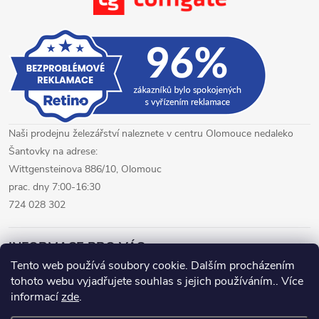
p
i
s
u
Naši prodejnu železářství naleznete v centru Olomouce nedaleko
Šantovky na adrese:
Wittgensteinova 886/10, Olomouc
prac. dny 7:00-16:30
724 028 302
INFORMACE PRO VÁS
Tento web používá soubory cookie. Dalším procházením
tohoto webu vyjadřujete souhlas s jejich používáním.. Více
železářství Olomouc
CNC pálení plechů Olomouc
informací
zde
.
hutní materiál Olomouc