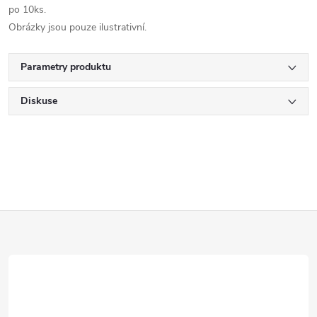
po 10ks.
Obrázky jsou pouze ilustrativní.
Parametry produktu
Diskuse
Z
á
p