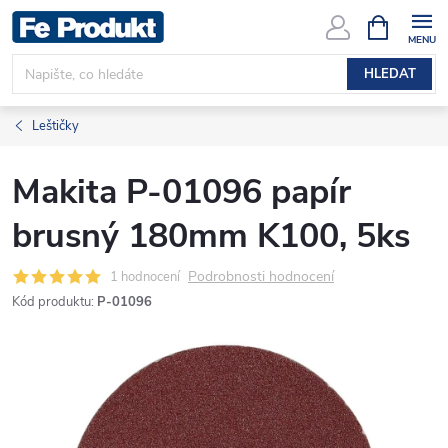
Přejít
NÁKUPNÍ
KOŠÍK
na
obsah
HLEDAT
Leštičky
Makita P-01096 papír
brusný 180mm K100, 5ks
Podrobnosti hodnocení
1 hodnocení
Kód produktu:
P-01096