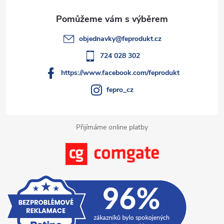
a
t
objednavky
@
feprodukt.cz
í
724 028 302
https://www.facebook.com/feprodukt
fepro_cz
Přijímáme online platby