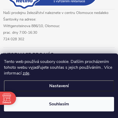
Naši prodejnu železářství naleznete v centru Olomouce nedaleko
Šantovky na adrese:
Wittgensteinova 886/10, Olomouc
prac. dny 7:00-16:30
724 028 302
INFORMACE PRO VÁS
Tento web používá soubory cookie. Dalším procházením
tohoto webu vyjadřujete souhlas s jejich používáním.. Více
železářství Olomouc
CNC pálení plechů Olomouc
informací
zde
.
hutní materiál Olomouc
Nastavení
Copyright 2026
www.fepro.cz
. Všechna práva vyhrazena.
Zobrazit
Souhlasím
Vytvořil Shoptet Premium