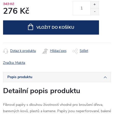
343 Kč
276 Kč
Měrná
cena:
VLOŽIT DO KOŠÍKU
Dotaz k produktu
Hlídací pes
Sdílet
Značka:
Makita
Popis produktu
Detailní popis produktu
Fíbrové papíry s dlouhou životností vhodné pro broušení dřeva,
barevných kovů, plastů a kamene. Papíry jsou neperforované, balené