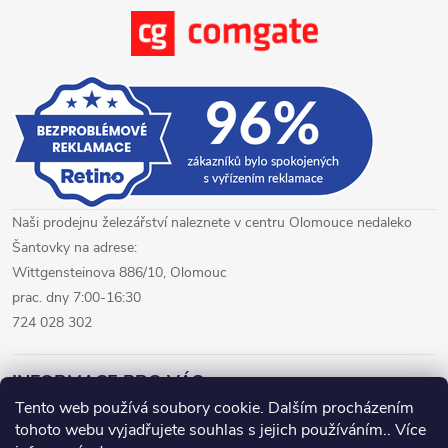
Naši prodejnu železářství naleznete v centru Olomouce nedaleko
Šantovky na adrese:
Wittgensteinova 886/10, Olomouc
prac. dny 7:00-16:30
724 028 302
INFORMACE PRO VÁS
Tento web používá soubory cookie. Dalším procházením
tohoto webu vyjadřujete souhlas s jejich používáním.. Více
železářství Olomouc
CNC pálení plechů Olomouc