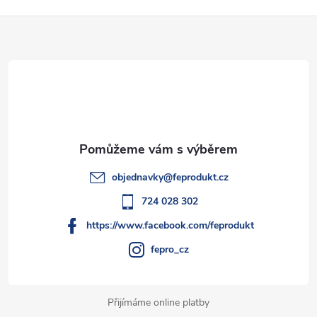
Z
á
p
a
t
objednavky
@
feprodukt.cz
í
724 028 302
https://www.facebook.com/feprodukt
fepro_cz
Přijímáme online platby