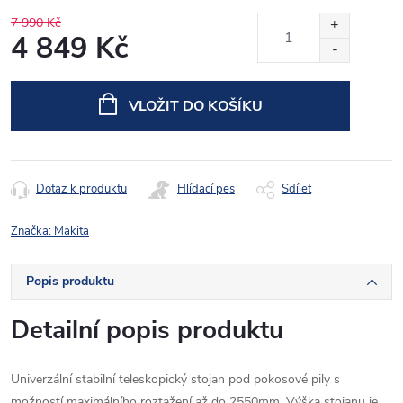
7 990 Kč
4 849 Kč
Měrná
cena:
VLOŽIT DO KOŠÍKU
Dotaz k produktu
Hlídací pes
Sdílet
Značka:
Makita
Popis produktu
Detailní popis produktu
Univerzální stabilní teleskopický stojan pod pokosové pily s
možností maximálního roztažení až do 2550mm. Výška stojanu je