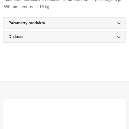
850 mm, hmotnost 16 kg.
Parametry produktu
Diskuse
Z
á
p