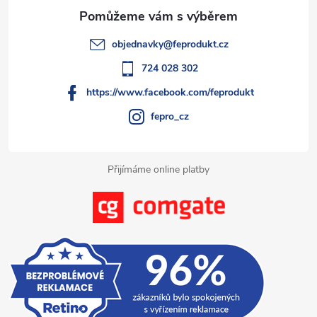
a
t
objednavky
@
feprodukt.cz
í
724 028 302
https://www.facebook.com/feprodukt
fepro_cz
Přijímáme online platby