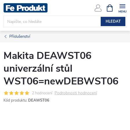
Přejít
NÁKUPNÍ
KOŠÍK
na
obsah
HLEDAT
Příslušenství
Makita DEAWST06
univerzální stůl
WST06=newDEBWST06
Podrobnosti hodnocení
2 hodnocení
Kód produktu:
DEAWST06