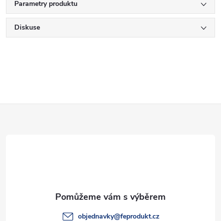
Parametry produktu
Diskuse
Z
á
p
a
t
objednavky
@
feprodukt.cz