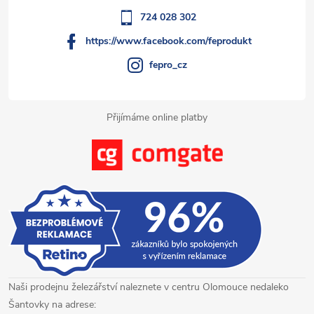
í
724 028 302
https://www.facebook.com/feprodukt
fepro_cz
Přijímáme online platby
Naši prodejnu železářství naleznete v centru Olomouce nedaleko
Šantovky na adrese: