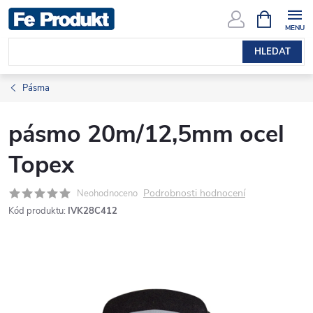
Přejít
NÁKUPNÍ
KOŠÍK
na
obsah
HLEDAT
Pásma
pásmo 20m/12,5mm ocel
Topex
Podrobnosti hodnocení
Neohodnoceno
Kód produktu:
IVK28C412