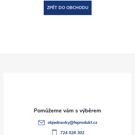
ZPĚT DO OBCHODU
Z
á
p
a
t
objednavky
@
feprodukt.cz
724 028 302