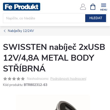
Přejít
NÁKUPNÍ
KOŠÍK
na
obsah
HLEDAT
Nabíječky 12/24V
SWISSTEN nabíječ 2xUSB
12V/4,8A METAL BODY
STŘÍBRNÁ
Podrobnosti hodnocení
Neohodnoceno
Kód produktu:
BTR802312-63