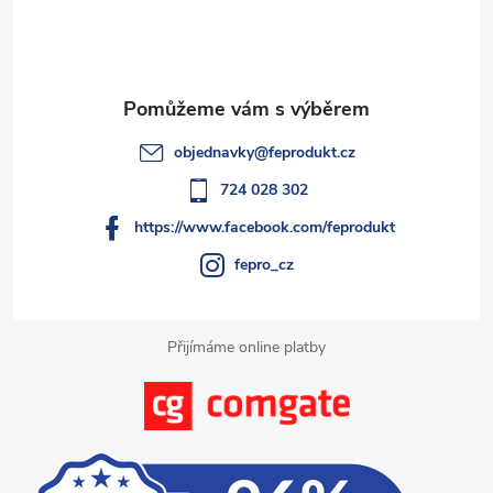
p
a
t
objednavky
@
feprodukt.cz
í
724 028 302
https://www.facebook.com/feprodukt
fepro_cz
Přijímáme online platby