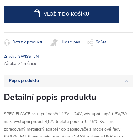
Měrná
cena:
VLOŽIT DO KOŠÍKU
Dotaz k produktu
Hlídací pes
Sdílet
Značka:
SWISSTEN
Záruka
:
24 měsíců
Popis produktu
Detailní popis produktu
SPECIFIKACE: vstupní napětí: 12V – 24V, výstupní napětí: 5V/3A,
max. výstupní proud: 4,8A, teplota použití: 0-45°C.Kvalitně
zpracovaný metalický adaptér do zapalovače z modelové řady
SWISSTEN. S výstupním proudem až 4,8A a dvěma USB porty