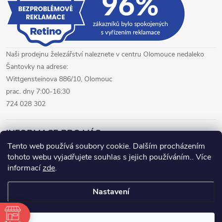
Naši prodejnu železářství naleznete v centru Olomouce nedaleko
Šantovky na adrese:
Wittgensteinova 886/10, Olomouc
prac. dny 7:00-16:30
724 028 302
INFORMACE PRO VÁS
Tento web používá soubory cookie. Dalším procházením
tohoto webu vyjadřujete souhlas s jejich používáním.. Více
železářství Olomouc
CNC pálení plechů Olomouc
informací
zde
.
hutní materiál Olomouc
Nastavení
Copyright 2026
www.fepro.cz
. Všechna práva vyhrazena.