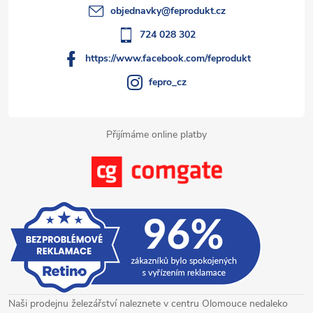
t
objednavky
@
feprodukt.cz
í
724 028 302
https://www.facebook.com/feprodukt
fepro_cz
Přijímáme online platby
Naši prodejnu železářství naleznete v centru Olomouce nedaleko