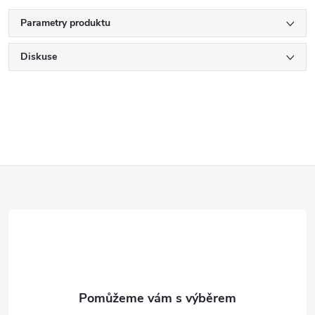
Parametry produktu
Diskuse
Z
á
p
a