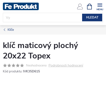
Přejít
NÁKUPNÍ
KOŠÍK
na
obsah
HLEDAT
Klíče
klíč maticový plochý
20x22 Topex
Podrobnosti hodnocení
Neohodnoceno
Kód produktu:
IVK35D615