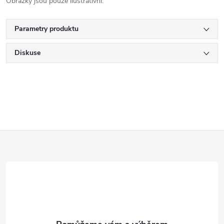
Obrázky jsou pouze ilustrativní.
Parametry produktu
Diskuse
Z
á
p
a