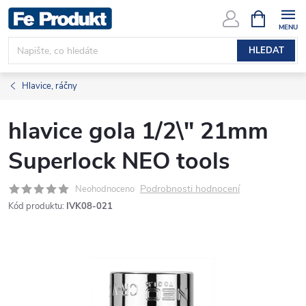
Přejít
NÁKUPNÍ
KOŠÍK
na
obsah
HLEDAT
Hlavice, ráčny
hlavice gola 1/2\" 21mm
Superlock NEO tools
Podrobnosti hodnocení
Neohodnoceno
Kód produktu:
IVK08-021