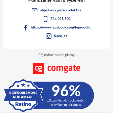
t
objednavky
@
feprodukt.cz
í
724 028 302
https://www.facebook.com/feprodukt
fepro_cz
Přijímáme online platby