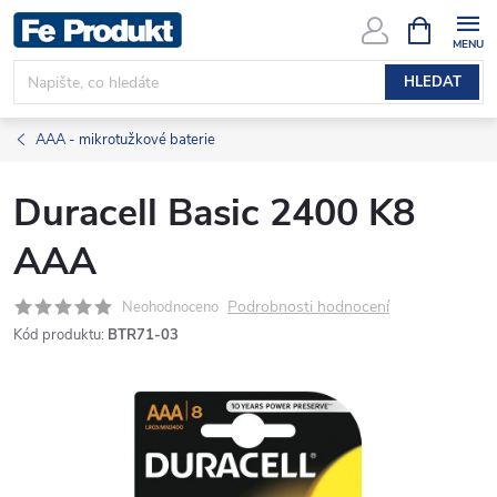
Přejít
NÁKUPNÍ
KOŠÍK
na
obsah
HLEDAT
AAA - mikrotužkové baterie
Duracell Basic 2400 K8
AAA
Podrobnosti hodnocení
Neohodnoceno
Kód produktu:
BTR71-03