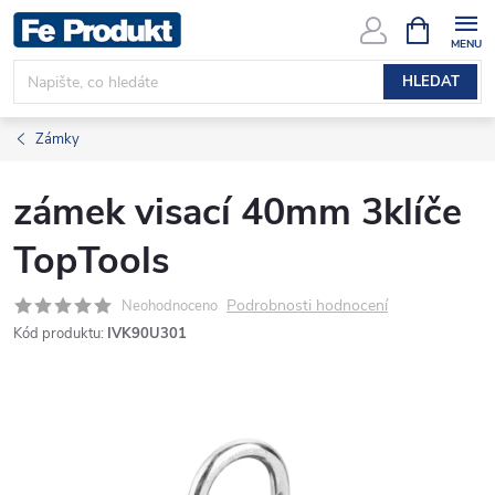
Přejít
NÁKUPNÍ
KOŠÍK
na
obsah
HLEDAT
Zámky
zámek visací 40mm 3klíče
TopTools
Podrobnosti hodnocení
Neohodnoceno
Kód produktu:
IVK90U301