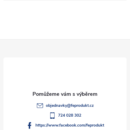
Z
á
p
a
t
objednavky
@
feprodukt.cz
í
724 028 302
https://www.facebook.com/feprodukt