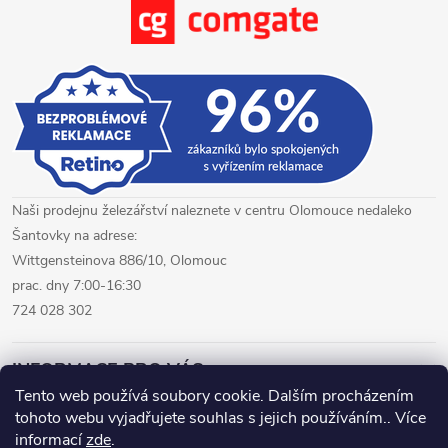
Naši prodejnu železářství naleznete v centru Olomouce nedaleko
Šantovky na adrese:
Wittgensteinova 886/10, Olomouc
prac. dny 7:00-16:30
724 028 302
INFORMACE PRO VÁS
Tento web používá soubory cookie. Dalším procházením
tohoto webu vyjadřujete souhlas s jejich používáním.. Více
železářství Olomouc
CNC pálení plechů Olomouc
informací
zde
.