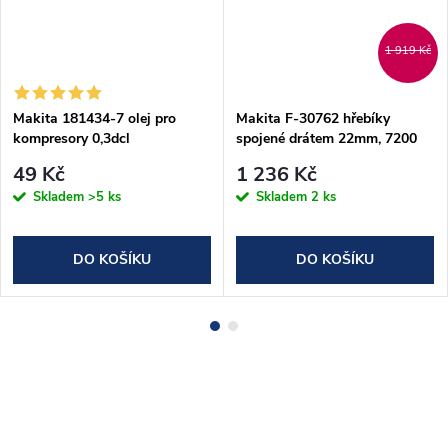
1 919 Kč
Makita 181434-7 olej pro
Makita F-30762 hřebíky
kompresory 0,3dcl
spojené drátem 22mm, 7200
ks
49 Kč
1 236 Kč
Skladem
>5 ks
Skladem
2 ks
DO KOŠÍKU
DO KOŠÍKU