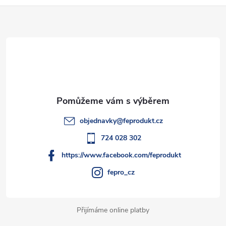
Z
á
p
a
t
objednavky
@
feprodukt.cz
í
724 028 302
https://www.facebook.com/feprodukt
fepro_cz
Přijímáme online platby