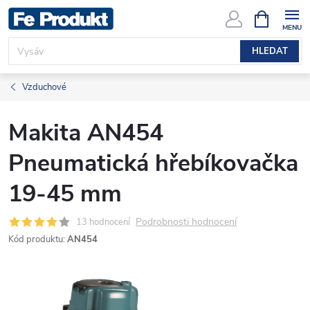
Přejít
NÁKUPNÍ
KOŠÍK
na
obsah
HLEDAT
Vzduchové
Makita AN454
Pneumatická hřebíkovačka
19-45 mm
Podrobnosti hodnocení
13 hodnocení
Kód produktu:
AN454