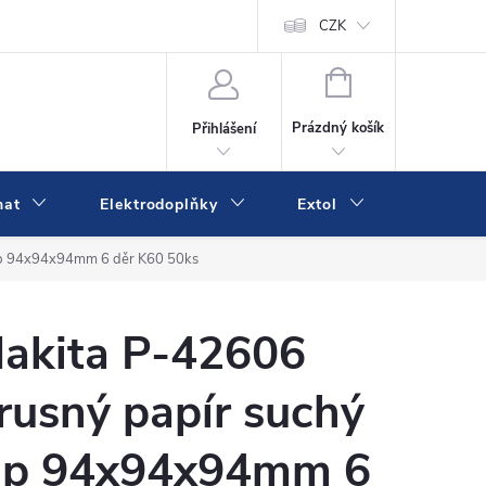
va a platba
Online platby Comgate
Kontakty
CZK
Kamenná prodejn
NÁKUPNÍ
KOŠÍK
Prázdný košík
Přihlášení
mat
Elektrodoplňky
Extol
IVK
zip 94x94x94mm 6 děr K60 50ks
akita P-42606
rusný papír suchý
ip 94x94x94mm 6