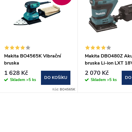
Makita BO4565K Vibrační
Makita DBO480Z Aku 
bruska
bruska Li-ion LXT 18
112x190mm,200W,kufr
aku Z
1 628 Kč
2 070 Kč
DO KOŠÍKU
DO
Skladem
>5 ks
Skladem
>5 ks
Kód:
BO4565K