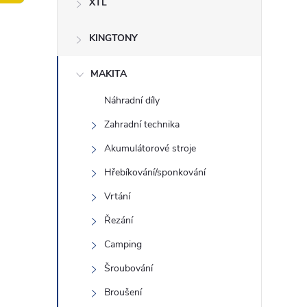
XTL
t
KINGTONY
r
a
MAKITA
Náhradní díly
n
Zahradní technika
n
Akumulátorové stroje
Hřebíkování/sponkování
í
Vrtání
p
Řezání
Camping
a
Šroubování
n
Broušení