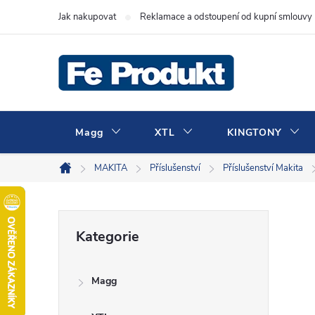
Přejít
Jak nakupovat
Reklamace a odstoupení od kupní smlouvy
na
obsah
Magg
XTL
KINGTONY
MAKITA
Příslušenství
Příslušenství Makita
Domů
P
Přeskočit
Kategorie
kategorie
o
Magg
s