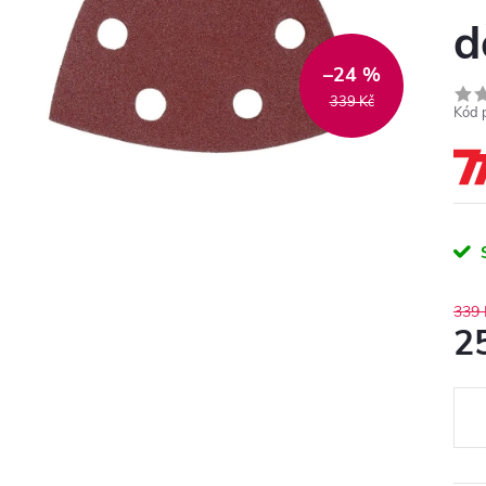
d
–24 %
339 Kč
Kód 
339 
2
Měr
cena