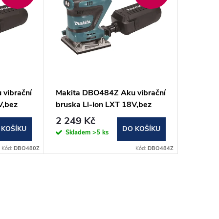
vibrační
Makita DBO484Z Aku vibrační
V,bez
bruska Li-ion LXT 18V,bez
aku Z
2 249 Kč
 KOŠÍKU
DO KOŠÍKU
Skladem
>5 ks
Kód:
DBO480Z
Kód:
DBO484Z