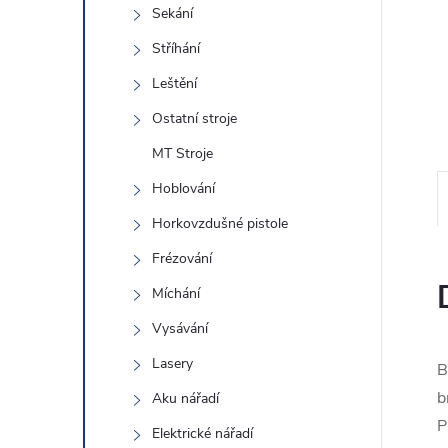
e
Sekání
Stříhání
l
Leštění
Ostatní stroje
MT Stroje
Hoblování
Horkovzdušné pistole
Frézování
Míchání
Vysávání
Lasery
B
b
Aku nářadí
P
Elektrické nářadí