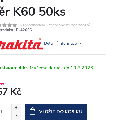
ěr K60 50ks
Podrobnosti hodnocení
Neohodnoceno
produktu:
P-42606
Detailní informace
Skladem
4 ks
10.8.2026
Kč
57 Kč
ná
:
VLOŽIT DO KOŠÍKU