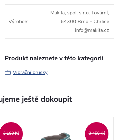
Makita, spol. s r.o. Tovární,
Výrobce
:
64300 Brno – Chrlice
info@makita.cz
Produkt naleznete v této kategorii
Vibrační brusky
jeme ještě dokoupit
3 190 Kč
3 458 Kč