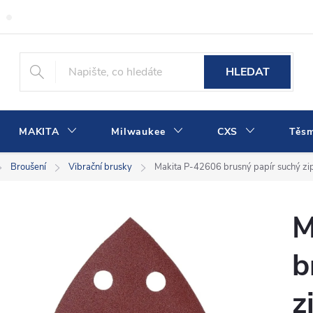
Obchodní podmínky
Podmínky ochrany osobních údajů
Dopra
HLEDAT
MAKITA
Milwaukee
CXS
Těs
Broušení
Vibrační brusky
Makita P-42606 brusný papír suchý 
M
b
z