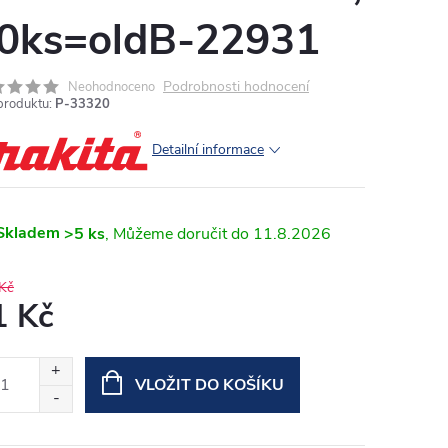
0ks=oldB-22931
Podrobnosti hodnocení
Neohodnoceno
produktu:
P-33320
Detailní informace
Skladem
>5 ks
11.8.2026
Kč
1 Kč
ná
:
VLOŽIT DO KOŠÍKU