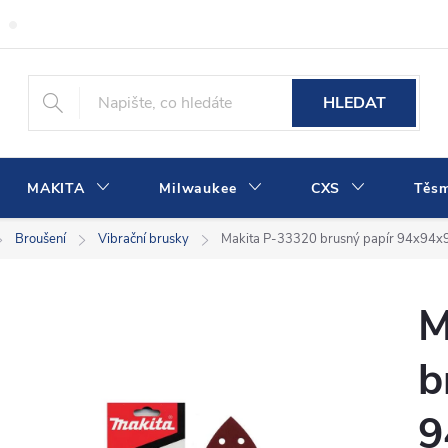
Obchodní podmínky
Podmínky ochrany osobních údajů
Dopra
HLEDAT
MAKITA
Milwaukee
CXS
Těs
Broušení
Vibrační brusky
Makita P-33320 brusný papír 94x94
M
b
9