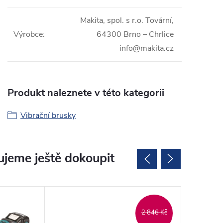
Makita, spol. s r.o. Tovární,
Výrobce
:
64300 Brno – Chrlice
info@makita.cz
Produkt naleznete v této kategorii
Vibrační brusky
jeme ještě dokoupit
2 846 Kč