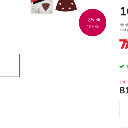
1
–25 %
108 Kč
Kód 
108 
8
Měr
cena