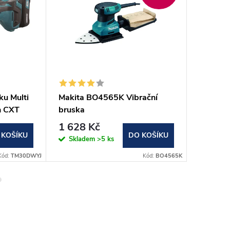
u Multi
Makita BO4565K Vibrační
Makita
h CXT
bruska
Multi To
112x190mm,200W,kufr
ion 18V
1 628 Kč
8 960
 KOŠÍKU
DO KOŠÍKU
Skladem
>5 ks
Sklad
Kód:
TM30DWYJ
Kód:
BO4565K