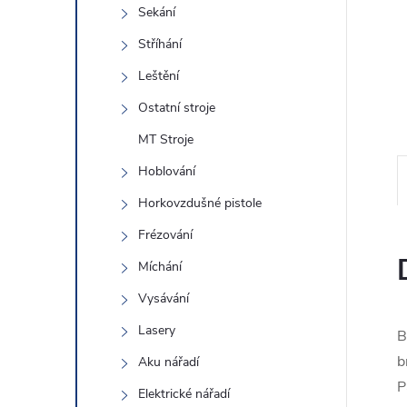
e
Sekání
Stříhání
l
Leštění
Ostatní stroje
MT Stroje
Hoblování
Horkovzdušné pistole
Frézování
Míchání
Vysávání
Lasery
B
b
Aku nářadí
P
Elektrické nářadí