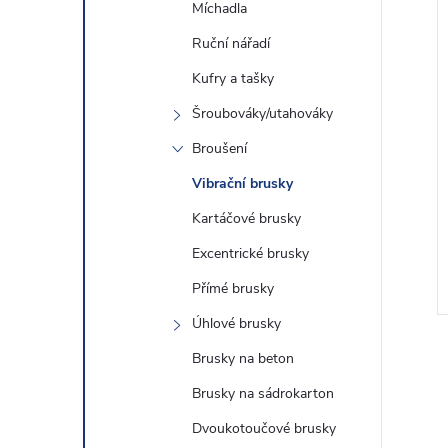
Míchadla
Ruční nářadí
Kufry a tašky
Šroubováky/utahováky
Broušení
Vibrační brusky
52Z Aku MultiTool
Makita DBO480Z Aku vibrační
MAX Li-ion LXT
bruska Li-ion LXT 18V,bez
Kartáčové brusky
u Z
aku Z
2 070 Kč
Excentrické brusky
DO KOŠÍKU
DO KOŠÍKU
 ks
Skladem
>5 ks
Přímé brusky
Kód:
DTM52Z
Kód:
DBO480Z
Úhlové brusky
Brusky na beton
Brusky na sádrokarton
Dvoukotoučové brusky