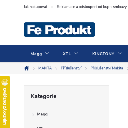
Přejít
Jak nakupovat
Reklamace a odstoupení od kupní smlouvy
na
obsah
Magg
XTL
KINGTONY
MAKITA
Příslušenství
Příslušenství Makita
Domů
P
Přeskočit
Kategorie
kategorie
o
Magg
s