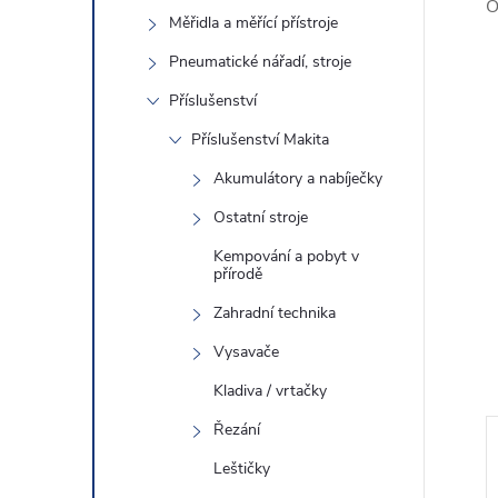
O
Měřidla a měřící přístroje
Pneumatické nářadí, stroje
Příslušenství
Příslušenství Makita
Akumulátory a nabíječky
Ostatní stroje
Kempování a pobyt v
přírodě
Zahradní technika
Vysavače
Kladiva / vrtačky
Řezání
Leštičky
6 290 Kč
3 190 Kč