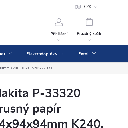
va a platba
Online platby Comgate
Kontakty
CZK
Kamenná prodejn
NÁKUPNÍ
KOŠÍK
Prázdný košík
Přihlášení
mat
Elektrodoplňky
Extol
IVK
x94mm K240, 10ks=oldB-22931
akita P-33320
rusný papír
4x94x94mm K240,