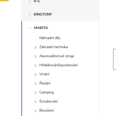
XTL
t
KINGTONY
r
a
MAKITA
Náhradní díly
n
Zahradní technika
n
Akumulátorové stroje
Hřebíkování/sponkování
í
Vrtání
p
Řezání
Camping
a
Šroubování
n
Broušení