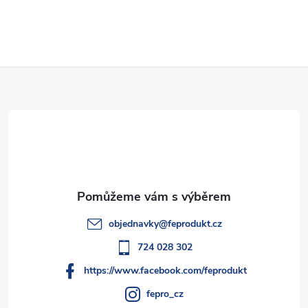
Z
á
p
a
t
objednavky
@
feprodukt.cz
í
724 028 302
https://www.facebook.com/feprodukt
fepro_cz