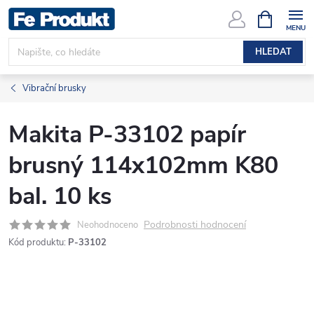
Přejít
NÁKUPNÍ
KOŠÍK
na
obsah
HLEDAT
Vibrační brusky
Makita P-33102 papír
brusný 114x102mm K80
bal. 10 ks
Podrobnosti hodnocení
Neohodnoceno
Kód produktu:
P-33102