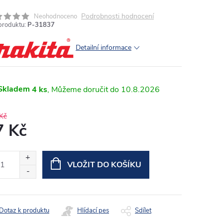
Podrobnosti hodnocení
Neohodnoceno
produktu:
P-31837
Detailní informace
Skladem
4 ks
10.8.2026
Kč
7 Kč
ná
:
VLOŽIT DO KOŠÍKU
Dotaz k produktu
Hlídací pes
Sdílet