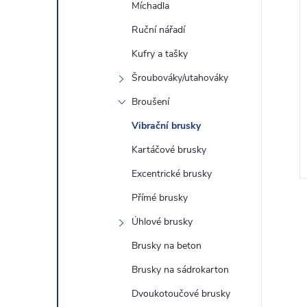
Míchadla
Ruční nářadí
Kufry a tašky
Šroubováky/utahováky
O381ZU Aku
Makita DBO382Z Aku vibrační
Broušení
ruska 93x185mm s
bruska 93x185mm Li-ion LXT
 LXT 18V,bez aku
18V,bez aku Z
Vibrační brusky
2 990 Kč
DO KOŠÍKU
DO KOŠÍKU
5 ks
Skladem
2 ks
Kartáčové brusky
Kód:
DBO381ZU
Kód:
DBO382Z
Excentrické brusky
Přímé brusky
Úhlové brusky
Brusky na beton
Brusky na sádrokarton
Dvoukotoučové brusky