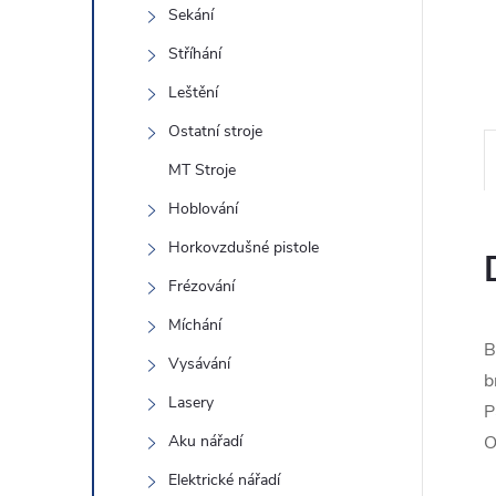
e
Sekání
Stříhání
l
Leštění
Ostatní stroje
MT Stroje
Hoblování
Horkovzdušné pistole
Frézování
Míchání
B
Vysávání
b
Lasery
P
Aku nářadí
O
Elektrické nářadí