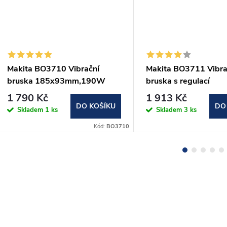
Makita BO3710 Vibrační
Makita BO3711 Vibra
bruska 185x93mm,190W
bruska s regulací
185x93mm,190W
1 790 Kč
1 913 Kč
DO KOŠÍKU
DO
Skladem
1 ks
Skladem
3 ks
Kód:
BO3710