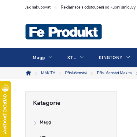
Přejít
Jak nakupovat
Reklamace a odstoupení od kupní smlouvy
na
obsah
Magg
XTL
KINGTONY
MAKITA
Příslušenství
Příslušenství Makita
Domů
P
Přeskočit
Kategorie
kategorie
o
Magg
s