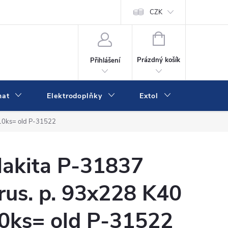
va a platba
Online platby Comgate
Kontakty
CZK
Kamenná prodejn
NÁKUPNÍ
KOŠÍK
Prázdný košík
Přihlášení
mat
Elektrodoplňky
Extol
IVK
10ks= old P-31522
akita P-31837
rus. p. 93x228 K40
0ks= old P-31522