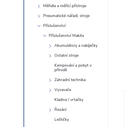
Měřidla a měřící přístroje
Pneumatické nářadí, stroje
Příslušenství
Příslušenství Makita
Akumulátory a nabíječky
Ostatní stroje
Kempování a pobyt v
přírodě
Zahradní technika
Vysavače
Kladiva / vrtačky
ZDARMA
6 212 Kč
4 580 Kč
ZDARMA
Řezání
Leštičky