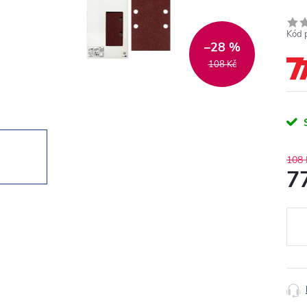
Kód 
–28 %
108 Kč
108 
7
Měr
cena