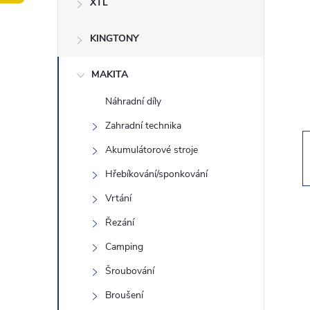
XTL
t
KINGTONY
r
a
MAKITA
Náhradní díly
n
Zahradní technika
n
Akumulátorové stroje
Hřebíkování/sponkování
í
Vrtání
p
Řezání
Camping
a
Šroubování
n
Broušení