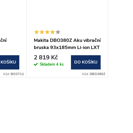
ční
Makita DBO380Z Aku vibrační
Makita
bruska 93x185mm Li-ion LXT
vibračn
18V,bez aku Z
AWS Li-
2 819 Kč
3 709
Z
 KOŠÍKU
DO KOŠÍKU
Skladem
4 ks
Sklad
Kód:
BO3711
Kód:
DBO380Z