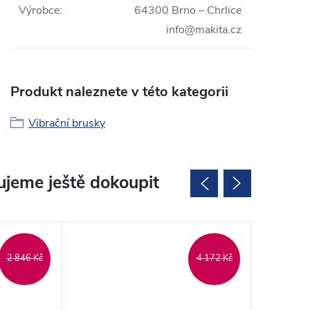
Výrobce
:
64300 Brno – Chrlice
info@makita.cz
Produkt naleznete v této kategorii
Vibrační brusky
jeme ještě dokoupit
2 846 Kč
4 172 Kč