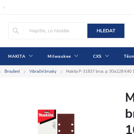
Obchodní podmínky
Podmínky ochrany osobních údajů
Dopra
HLEDAT
MAKITA
Milwaukee
CXS
Těs
Broušení
Vibrační brusky
Makita P-31837 brus. p. 93x228 K40 
M
b
1