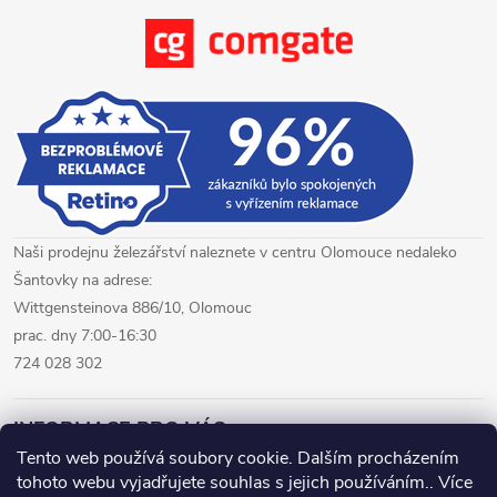
Naši prodejnu železářství naleznete v centru Olomouce nedaleko
Šantovky na adrese:
Wittgensteinova 886/10, Olomouc
prac. dny 7:00-16:30
724 028 302
INFORMACE PRO VÁS
Tento web používá soubory cookie. Dalším procházením
tohoto webu vyjadřujete souhlas s jejich používáním.. Více
železářství Olomouc
CNC pálení plechů Olomouc