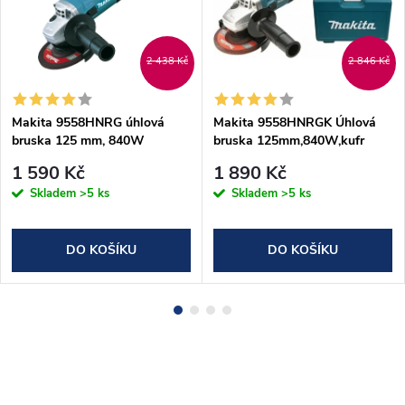
DARMA
2 438 Kč
2 846 Kč
Makita 9558HNRG úhlová
Makita 9558HNRGK Úhlová
bruska 125 mm, 840W
bruska 125mm,840W,kufr
1 590 Kč
1 890 Kč
Skladem
>5 ks
Skladem
>5 ks
DO KOŠÍKU
DO KOŠÍKU