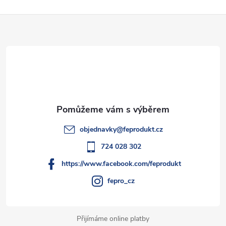
Z
á
p
a
t
objednavky
@
feprodukt.cz
í
724 028 302
https://www.facebook.com/feprodukt
fepro_cz
Přijímáme online platby