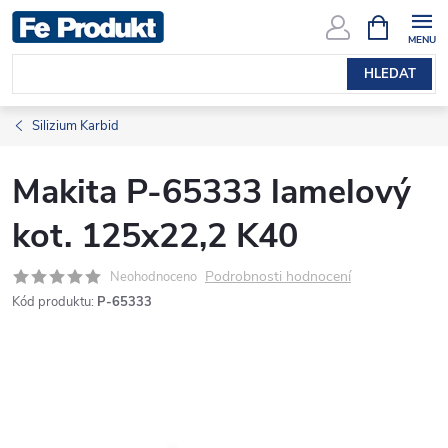
Přejít
NÁKUPNÍ
KOŠÍK
na
obsah
HLEDAT
Silizium Karbid
Makita P-65333 lamelový
kot. 125x22,2 K40
Podrobnosti hodnocení
Neohodnoceno
Kód produktu:
P-65333