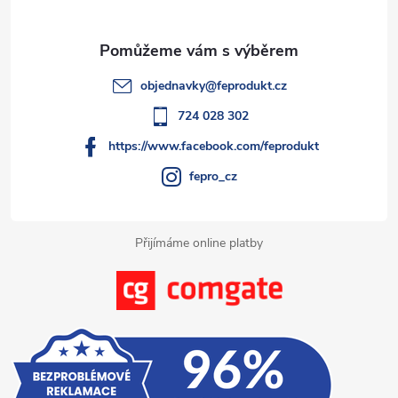
a
t
objednavky
@
feprodukt.cz
í
724 028 302
https://www.facebook.com/feprodukt
fepro_cz
Přijímáme online platby