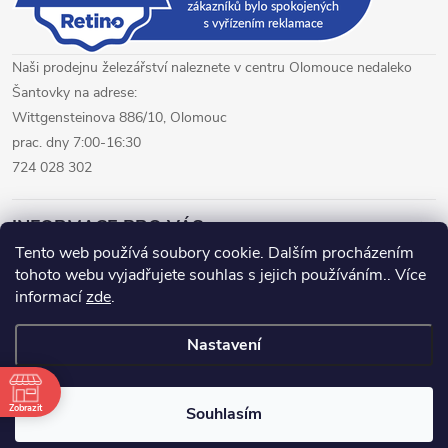
Naši prodejnu železářství naleznete v centru Olomouce nedaleko
Šantovky na adrese:
Wittgensteinova 886/10, Olomouc
prac. dny 7:00-16:30
724 028 302
INFORMACE PRO VÁS
Tento web používá soubory cookie. Dalším procházením
tohoto webu vyjadřujete souhlas s jejich používáním.. Více
železářství Olomouc
CNC pálení plechů Olomouc
informací
zde
.
hutní materiál Olomouc
Nastavení
Copyright 2026
www.fepro.cz
. Všechna práva vyhrazena.
Zobrazit
Souhlasím
Vytvořil Shoptet Premium