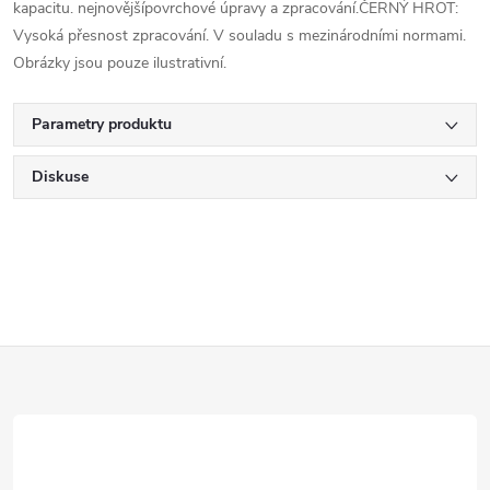
kapacitu. nejnovějšípovrchové úpravy a zpracování.ČERNÝ HROT:
Vysoká přesnost zpracování. V souladu s mezinárodními normami.
Obrázky jsou pouze ilustrativní.
Parametry produktu
Diskuse
Z
á
p