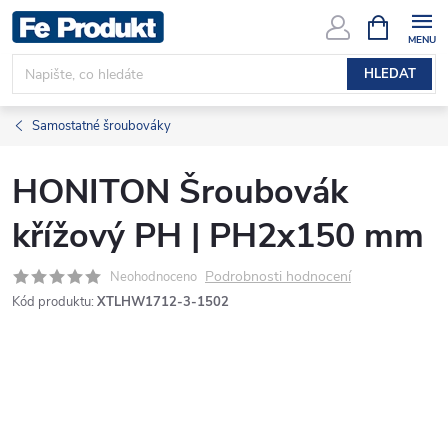
Přejít
NÁKUPNÍ
KOŠÍK
na
obsah
HLEDAT
Samostatné šroubováky
HONITON Šroubovák
křížový PH | PH2x150 mm
Podrobnosti hodnocení
Neohodnoceno
Kód produktu:
XTLHW1712-3-1502