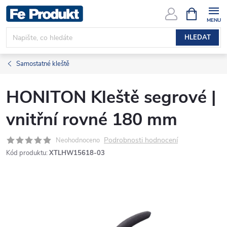
Přejít
NÁKUPNÍ
KOŠÍK
na
obsah
HLEDAT
Samostatné kleště
HONITON Kleště segrové |
vnitřní rovné 180 mm
Podrobnosti hodnocení
Neohodnoceno
Kód produktu:
XTLHW15618-03