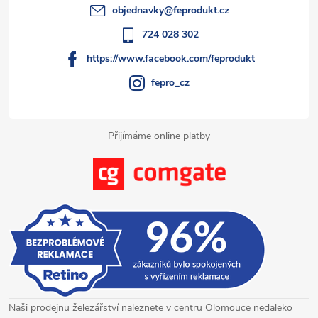
t
objednavky
@
feprodukt.cz
í
724 028 302
https://www.facebook.com/feprodukt
fepro_cz
Přijímáme online platby
Naši prodejnu železářství naleznete v centru Olomouce nedaleko