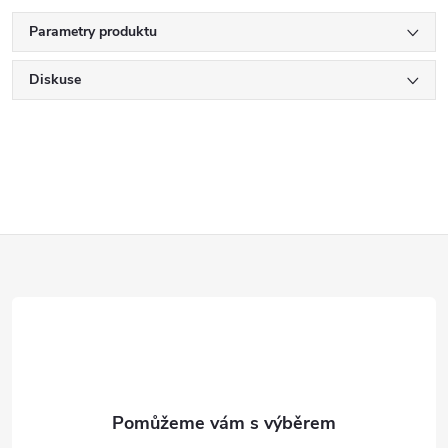
Parametry produktu
Diskuse
Z
á
p
a