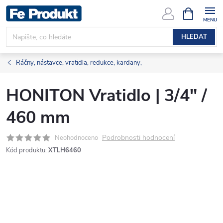
Přejít
NÁKUPNÍ
KOŠÍK
na
obsah
HLEDAT
Ráčny, nástavce, vratidla, redukce, kardany,
HONITON Vratidlo | 3/4" /
460 mm
Podrobnosti hodnocení
Neohodnoceno
Kód produktu:
XTLH6460