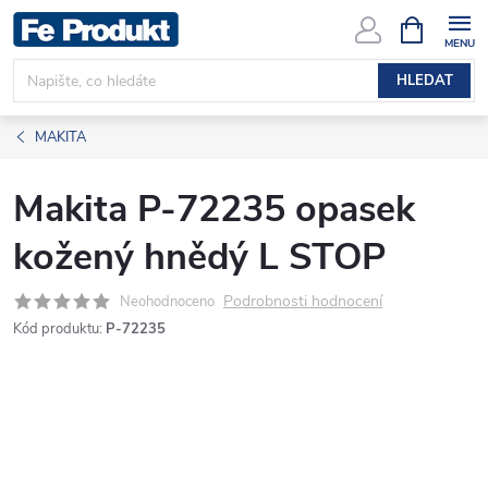
Přejít
NÁKUPNÍ
KOŠÍK
na
obsah
HLEDAT
MAKITA
Makita P-72235 opasek
kožený hnědý L STOP
Podrobnosti hodnocení
Neohodnoceno
Kód produktu:
P-72235