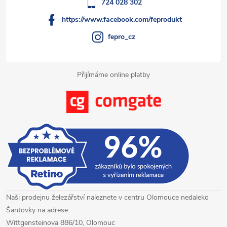
í
724 028 302
https://www.facebook.com/feprodukt
fepro_cz
Přijímáme online platby
Naši prodejnu železářství naleznete v centru Olomouce nedaleko
Šantovky na adrese:
Wittgensteinova 886/10, Olomouc