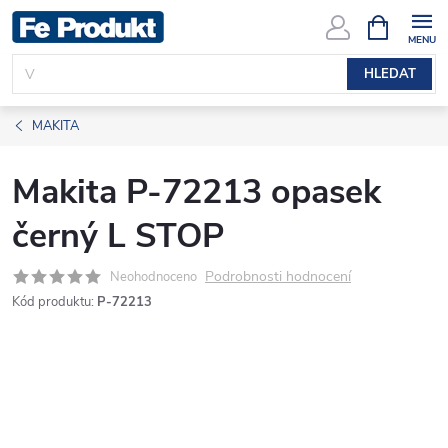
Přejít
NÁKUPNÍ
KOŠÍK
na
obsah
HLEDAT
MAKITA
Makita P-72213 opasek
černý L STOP
Podrobnosti hodnocení
Neohodnoceno
Kód produktu:
P-72213