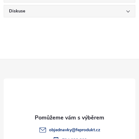
Diskuse
Z
á
p
a
t
objednavky
@
feprodukt.cz