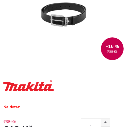
–16 %
738 Kč
Na dotaz
738 Kč