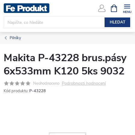
Přejít
NÁKUPNÍ
KOŠÍK
na
obsah
HLEDAT
Pilníky
Makita P-43228 brus.pásy
6x533mm K120 5ks 9032
Podrobnosti hodnocení
Neohodnoceno
Kód produktu:
P-43228