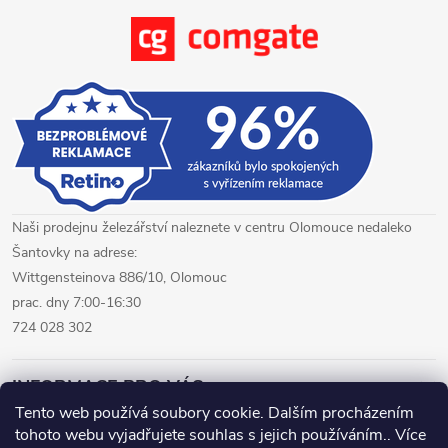
Naši prodejnu železářství naleznete v centru Olomouce nedaleko
Šantovky na adrese:
Wittgensteinova 886/10, Olomouc
prac. dny 7:00-16:30
724 028 302
INFORMACE PRO VÁS
Tento web používá soubory cookie. Dalším procházením
tohoto webu vyjadřujete souhlas s jejich používáním.. Více
železářství Olomouc
CNC pálení plechů Olomouc