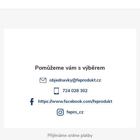
Z
á
p
a
t
objednavky
@
feprodukt.cz
í
724 028 302
https://www.facebook.com/feprodukt
fepro_cz
Přijímáme online platby