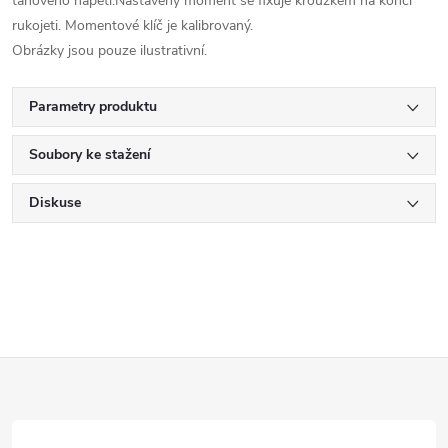
tahového napětí.Nastavený moment se fixuje kroužkem na konci
rukojeti. Momentové klíč je kalibrovaný.
Obrázky jsou pouze ilustrativní.
Parametry produktu
Soubory ke stažení
Diskuse
Z
á