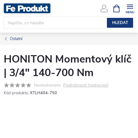
Přejít
NÁKUPNÍ
KOŠÍK
na
obsah
HLEDAT
Ostatní
HONITON Momentový klíč
| 3/4" 140-700 Nm
Podrobnosti hodnocení
Neohodnoceno
Kód produktu:
XTLH404-750