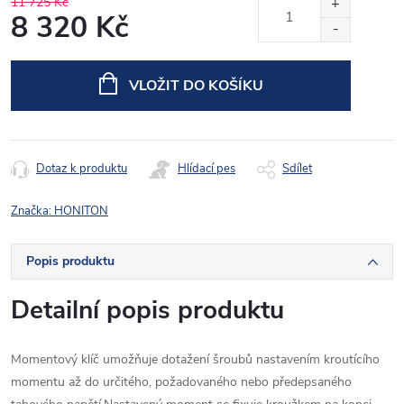
11 725 Kč
8 320 Kč
Měrná
cena:
VLOŽIT DO KOŠÍKU
Dotaz k produktu
Hlídací pes
Sdílet
Značka:
HONITON
Popis produktu
Detailní popis produktu
Momentový klíč umožňuje dotažení šroubů nastavením kroutícího
momentu až do určitého, požadovaného nebo předepsaného