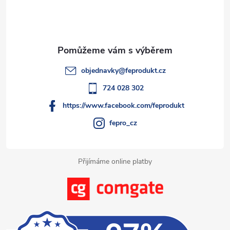
p
a
t
objednavky
@
feprodukt.cz
í
724 028 302
https://www.facebook.com/feprodukt
fepro_cz
Přijímáme online platby