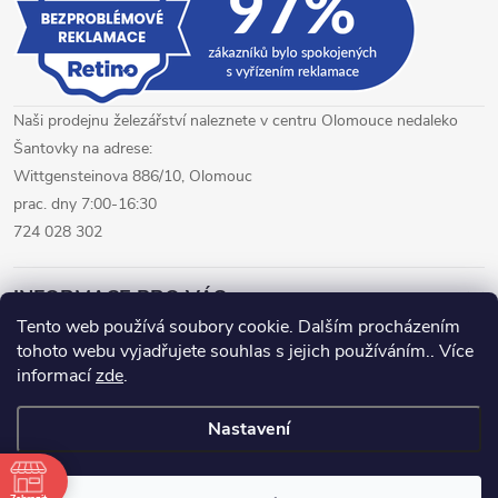
Naši prodejnu železářství naleznete v centru Olomouce nedaleko
Šantovky na adrese:
Wittgensteinova 886/10, Olomouc
prac. dny 7:00-16:30
724 028 302
INFORMACE PRO VÁS
Tento web používá soubory cookie. Dalším procházením
tohoto webu vyjadřujete souhlas s jejich používáním.. Více
železářství Olomouc
CNC pálení plechů Olomouc
informací
zde
.
hutní materiál Olomouc
Nastavení
Copyright 2026
www.fepro.cz
. Všechna práva vyhrazena.