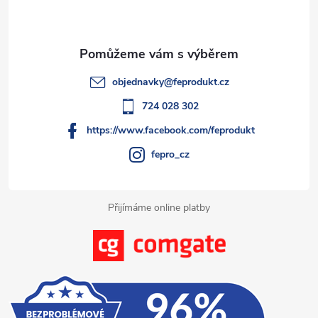
p
a
t
objednavky
@
feprodukt.cz
í
724 028 302
https://www.facebook.com/feprodukt
fepro_cz
Přijímáme online platby