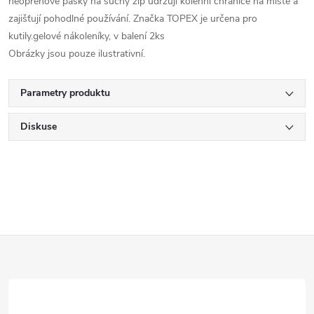
neoprenové pásky na suchý zip udržují kolenní chrániče na místě a
zajišťují pohodlné používání. Značka TOPEX je určena pro
kutily.gelové nákoleníky, v balení 2ks
Obrázky jsou pouze ilustrativní.
Parametry produktu
Diskuse
Z
á