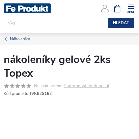
Přejít
NÁKUPNÍ
KOŠÍK
na
obsah
HLEDAT
Nákoleníky
nákoleníky gelové 2ks
Topex
Podrobnosti hodnocení
Neohodnoceno
Kód produktu:
IVK82S162