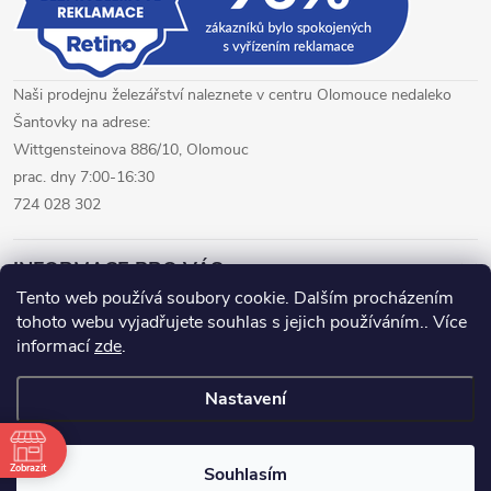
Naši prodejnu železářství naleznete v centru Olomouce nedaleko
Šantovky na adrese:
Wittgensteinova 886/10, Olomouc
prac. dny 7:00-16:30
724 028 302
INFORMACE PRO VÁS
Tento web používá soubory cookie. Dalším procházením
tohoto webu vyjadřujete souhlas s jejich používáním.. Více
železářství Olomouc
CNC pálení plechů Olomouc
informací
zde
.
hutní materiál Olomouc
Nastavení
Copyright 2026
www.fepro.cz
. Všechna práva vyhrazena.
Zobrazit
Souhlasím
Vytvořil Shoptet Premium