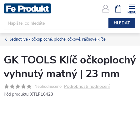
Přejít
NÁKUPNÍ
KOŠÍK
na
obsah
HLEDAT
Jednotlivé - očkoploché, ploché, očkové, ráčnové klíče
GK TOOLS Klíč očkoplochý
vyhnutý matný | 23 mm
Podrobnosti hodnocení
Neohodnoceno
Kód produktu:
XTLP16423