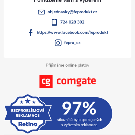
t
objednavky
@
feprodukt.cz
í
724 028 302
https://www.facebook.com/feprodukt
fepro_cz
Přijímáme online platby