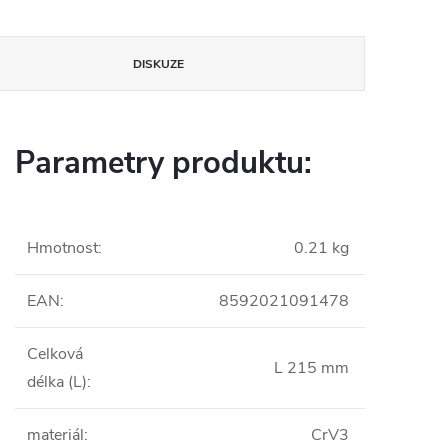
DISKUZE
Parametry produktu:
Hmotnost
:
0.21 kg
EAN
:
8592021091478
Celková
L 215 mm
délka (L)
:
materiál
:
CrV3