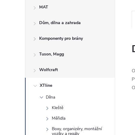
e
MAT
l
Dům, dílna a zahrada
Komponenty pro brány
Tuson, Magg
Wolfcraft
O
P
XTline
O
Dílna
Kleště
Měřidla
Boxy, organizéry, montážní
vozíky a regály