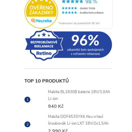
TOP 10 PRODUKTŮ
Makita BL1830B baterie 18V/3,0Ah
Li-ion
940 Kč
Makita DDF453SYX4 Aku vrtací
šroubovák Li-ion LXT 18V/2x1,5Ah
2 990 Kč