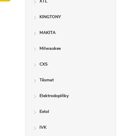
XTL
t
KINGTONY
r
a
MAKITA
n
Milwaukee
n
CXS
í
Těsmat
p
Elektrodoplňky
a
Extol
n
IVK