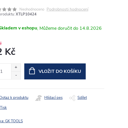
Podrobnosti hodnocení
Neohodnoceno
produktu:
XTLP10424
Skladem v eshopu
14.8.2026
č
2 Kč
ná
:
VLOŽIT DO KOŠÍKU
Dotaz k produktu
Hlídací pes
Sdílet
Tisk
ka:
GK TOOLS