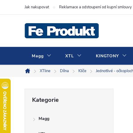
Přejít
Jak nakupovat
Reklamace a odstoupení od kupní smlouvy
na
obsah
Magg
XTL
KINGTONY
XTline
Dílna
Klíče
Jednotlivé - očkoploch
Domů
P
Přeskočit
Kategorie
kategorie
o
Magg
s