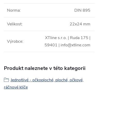
Norma
:
DIN 895
Velikost
:
22x24 mm
XTline s.r.o. | Ruda 175 |
Výrobce
:
59401 | info@xtline.com
Produkt naleznete v této kategorii
Jednotlivé - očkoploché, ploché, očkové,
ráčnové klíče