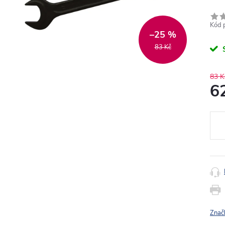
Kód 
–25 %
83 Kč
83 K
6
Měr
cena
Znač