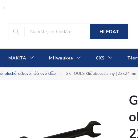
Obchodní podmínky
Podmínky ochrany osobních údajů
Dopra
HLEDAT
MAKITA
Milwaukee
CXS
Těs
é, ploché, očkové, ráčnové klíče
GK TOOLS Klíč oboustranný | 22x24 mm
G
o
2