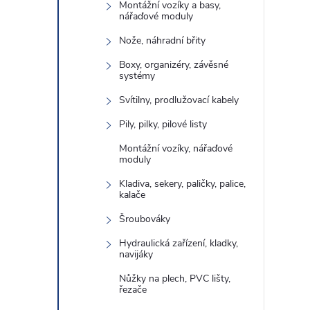
Montážní vozíky a basy,
nářaďové moduly
Nože, náhradní břity
Boxy, organizéry, závěsné
systémy
Svítilny, prodlužovací kabely
Pily, pilky, pilové listy
Montážní vozíky, nářaďové
moduly
Kladiva, sekery, paličky, palice,
kalače
Šroubováky
Hydraulická zařízení, kladky,
navijáky
Nůžky na plech, PVC lišty,
řezače