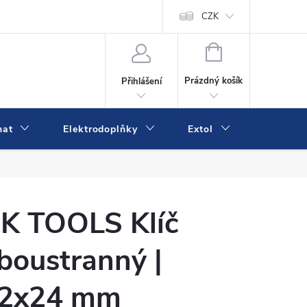
va a platba
Online platby Comgate
Kontakty
CZK
Kamenná prodejn
NÁKUPNÍ
KOŠÍK
Prázdný košík
Přihlášení
mat
Elektrodoplňky
Extol
IVK
K TOOLS Klíč
boustranný |
2x24 mm